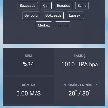
Bozcaada
Çan
Eceabat
Ezine
Gelibolu
Gökçeada
Lapseki
Merkez
Yenice
NEM
BASINÇ
%34
1010 HPA
hpa
RÜZGAR
EN DÜŞÜK / EN YÜKSEK
°
°
5.00 M/S
20
/ 30