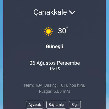
Çanakkale
°
30
Güneşli
06 Ağustos Perşembe
16:15
Nem: %34, Basınç: 1010 hpa hPa,
Rüzgar: 5.00 m/s
Ayvacık
Bayramiç
Biga