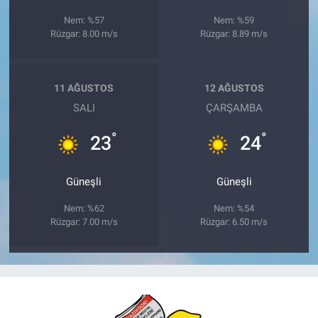
Nem: %57
Nem: %59
Rüzgar: 8.00 m/s
Rüzgar: 8.89 m/s
11 AĞUSTOS
12 AĞUSTOS
SALI
ÇARŞAMBA
°
°
23
24
Güneşli
Güneşli
Nem: %62
Nem: %54
Rüzgar: 7.00 m/s
Rüzgar: 6.50 m/s