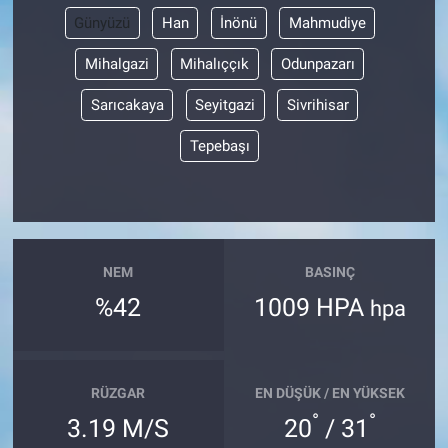
Günyüzü
Han
İnönü
Mahmudiye
Mihalgazi
Mihalıççık
Odunpazarı
Sarıcakaya
Seyitgazi
Sivrihisar
Tepebaşı
NEM
BASINÇ
%42
1009 HPA
hpa
RÜZGAR
EN DÜŞÜK / EN YÜKSEK
°
°
3.19 M/S
20
/ 31