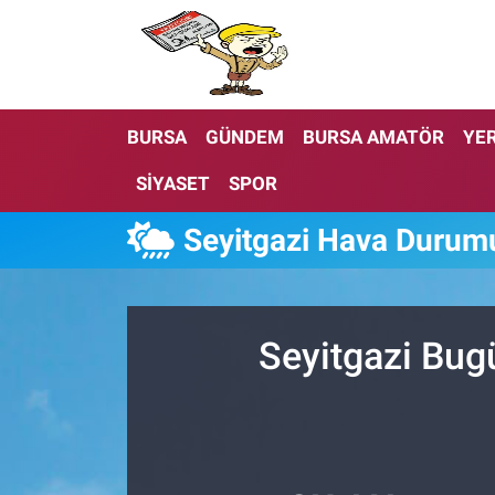
BURSA
GÜNDEM
BURSA AMATÖR
YER
SİYASET
SPOR
Seyitgazi Hava Durum
Seyitgazi Bug