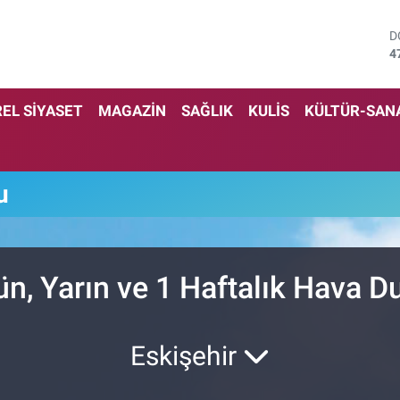
D
4
E
5
S
EL SİYASET
MAGAZİN
SAĞLIK
KULİS
KÜLTÜR-SAN
6
G
6
B
u
1
B
6
ün, Yarın ve 1 Haftalık Hava 
Eskişehir