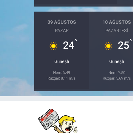
09 AĞUSTOS
10 AĞUSTOS
PAZAR
PAZARTESI
°
°
24
25
Güneşli
Güneşli
Nem: %49
Nem: %50
Rüzgar: 8.11 m/s
Rüzgar: 5.69 m/s