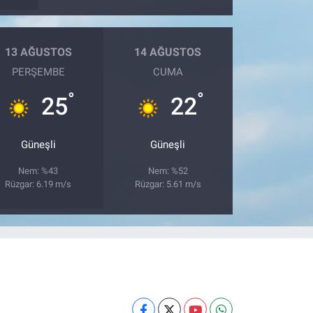
13 AĞUSTOS
14 AĞUSTOS
PERŞEMBE
CUMA
°
°
25
22
Güneşli
Güneşli
Nem: %43
Nem: %52
Rüzgar: 6.19 m/s
Rüzgar: 5.61 m/s