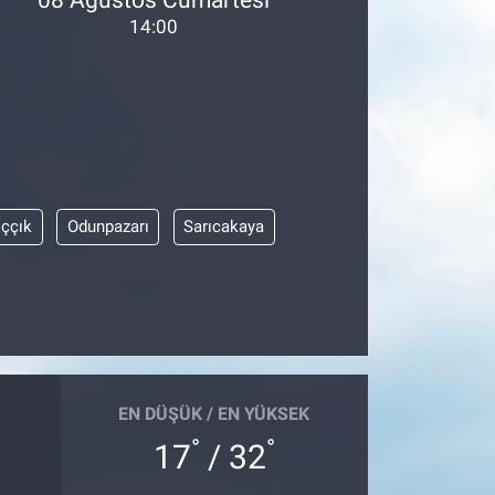
14:00
ıççık
Odunpazarı
Sarıcakaya
EN DÜŞÜK / EN YÜKSEK
°
°
17
/ 32