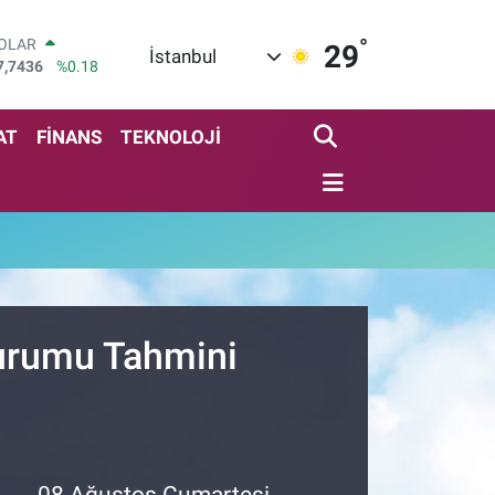
°
OLAR
29
İstanbul
7,7436
%0.18
URO
5,2510
%0.32
TERLİN
AT
FİNANS
TEKNOLOJİ
4,4811
%0.38
RAM ALTIN
660.55
%0.03
İST100
3.779
%-14
ITCOIN
4.944,08
%-0.18
Durumu Tahmini
08 Ağustos Cumartesi