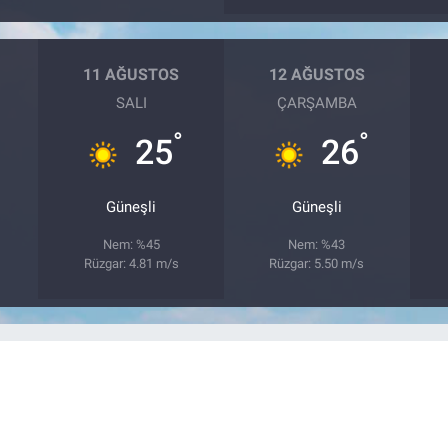
11 AĞUSTOS
12 AĞUSTOS
SALI
ÇARŞAMBA
°
°
25
26
Güneşli
Güneşli
Nem: %45
Nem: %43
Rüzgar: 4.81 m/s
Rüzgar: 5.50 m/s