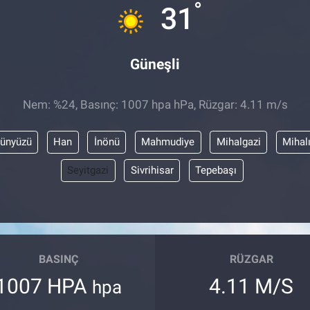
°
31
Güneşli
Nem: %24, Basınç: 1007 hpa hPa, Rüzgar: 4.11 m/s
ünyüzü
Han
İnönü
Mahmudiye
Mihalgazi
Mihal
Seyitgazi
Sivrihisar
Tepebaşı
BASINÇ
RÜZGAR
1007 HPA
4.11 M/S
hpa