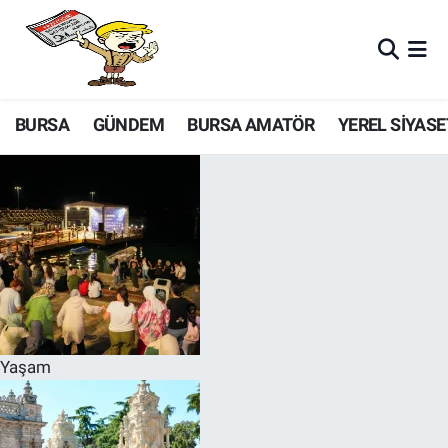
BURSA
GÜNDEM
BURSA AMATÖR
YEREL SİYASE
Yaşam