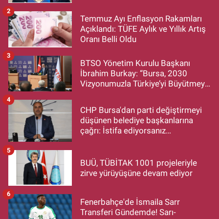
Hayırlı Olsun Ziyareti
2
Temmuz Ayı Enflasyon Rakamları
Açıklandı: TÜFE Aylık ve Yıllık Artış
Oranı Belli Oldu
3
BTSO Yönetim Kurulu Başkanı
İbrahim Burkay: “Bursa, 2030
Vizyonumuzla Türkiye’yi Büyütmeye
Devam Edecek”
4
CHP Bursa'dan parti değiştirmeyi
düşünen belediye başkanlarına
çağrı: İstifa ediyorsanız
makamlarınızı da bırakın
5
BUÜ, TÜBİTAK 1001 projeleriyle
zirve yürüyüşüne devam ediyor
6
Fenerbahçe'de İsmaila Sarr
Transferi Gündemde! Sarı-