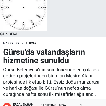
GÜNDEM
HABERLER
BURSA
Gürsu'da vatandaşların
hizmetine sunuldu
Gürsu Belediyesi’nin son dönemde en çok ses
getiren projelerinden biri olan Mesire Alanı
projesinde ilk etap bitti. Eşsiz doğa manzarası
ve harika doğası ile Gürsu’nun nefes alma
durağında hafta sonu ilk misafirler ağırlandı.
ERDAL ŞAHAN
11.10.2023 - 13:47
1
1