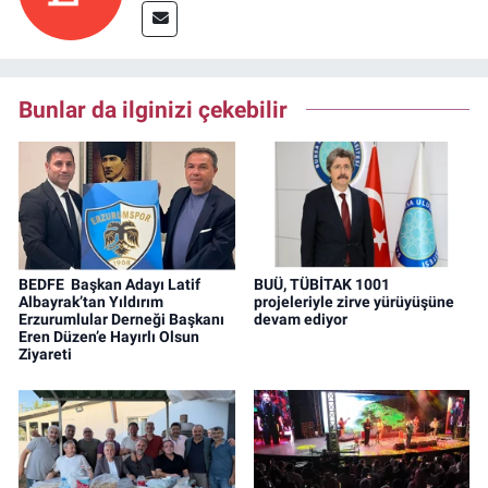
Bunlar da ilginizi çekebilir
BEDFE Başkan Adayı Latif
BUÜ, TÜBİTAK 1001
Albayrak’tan Yıldırım
projeleriyle zirve yürüyüşüne
Erzurumlular Derneği Başkanı
devam ediyor
Eren Düzen’e Hayırlı Olsun
Ziyareti