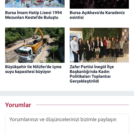
Bursa İmam Hatip Lisesi 1994
Bursa Açıkhava'da Karadeniz
Mezunları Kestel'de Buluştu
esintisi
Büyükşehir ile Nilüfer’de içme
Zafer Partisi İnegöl İlçe
suyu kapasitesi büyüyor
Başkanlığı'nda Kadın
Politikaları Toplantısı
Gerçekleştirildi
Yorumlar