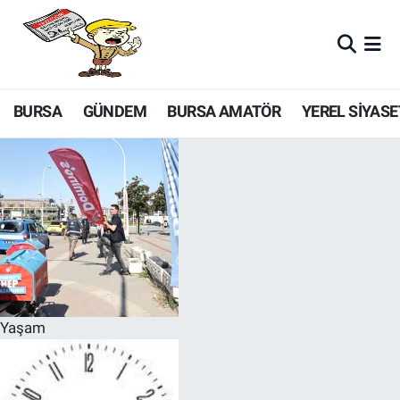
BURSA
GÜNDEM
BURSA AMATÖR
YEREL SİYASE
Yaşam