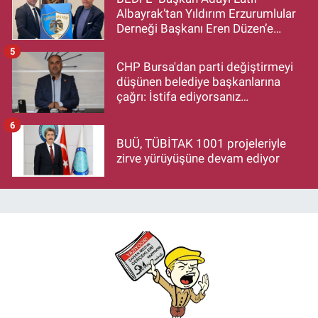
Albayrak’tan Yıldırım Erzurumlular
Derneği Başkanı Eren Düzen’e
Hayırlı Olsun Ziyareti
5
CHP Bursa'dan parti değiştirmeyi
düşünen belediye başkanlarına
çağrı: İstifa ediyorsanız
makamlarınızı da bırakın
6
BUÜ, TÜBİTAK 1001 projeleriyle
zirve yürüyüşüne devam ediyor