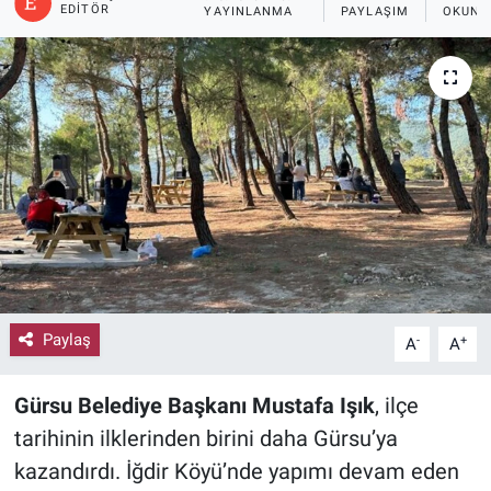
EDITÖR
YAYINLANMA
PAYLAŞIM
OKUNM
Paylaş
-
+
A
A
Gürsu Belediye Başkanı Mustafa Işık
, ilçe
tarihinin ilklerinden birini daha Gürsu’ya
kazandırdı. İğdir Köyü’nde yapımı devam eden