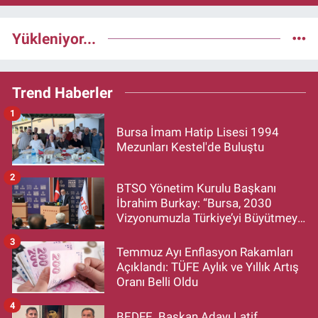
Yükleniyor...
Trend Haberler
1
Bursa İmam Hatip Lisesi 1994
Mezunları Kestel'de Buluştu
2
BTSO Yönetim Kurulu Başkanı
İbrahim Burkay: “Bursa, 2030
Vizyonumuzla Türkiye’yi Büyütmeye
Devam Edecek”
3
Temmuz Ayı Enflasyon Rakamları
Açıklandı: TÜFE Aylık ve Yıllık Artış
Oranı Belli Oldu
4
BEDFE Başkan Adayı Latif