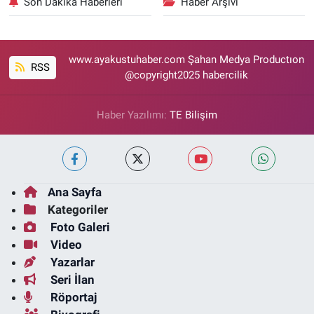
Son Dakika Haberleri
Haber Arşivi
www.ayakustuhaber.com Şahan Medya Productıon
RSS
@copyright2025 habercilik
Haber Yazılımı:
TE Bilişim
Ana Sayfa
Kategoriler
Foto Galeri
Video
Yazarlar
Seri İlan
Röportaj