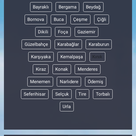
Bayraklı
Bergama
Beydağ
Bornova
Buca
Çeşme
Çiğli
Dikili
Foça
Gaziemir
Güzelbahçe
Karabağlar
Karaburun
Karşıyaka
Kemalpaşa
Kınık
Kiraz
Konak
Menderes
Menemen
Narlıdere
Ödemiş
Seferihisar
Selçuk
Tire
Torbalı
Urla