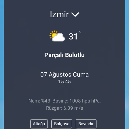
İzmir
°
31
Parçalı Bulutlu
07 Ağustos Cuma
15:45
Nem: %43, Basınç: 1008 hpa hPa,
Rüzgar: 6.39 m/s
Aliağa
Balçova
Bayındır