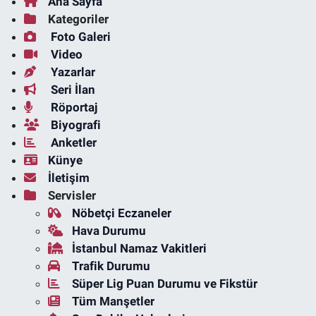
Ana Sayfa
Kategoriler
Foto Galeri
Video
Yazarlar
Seri İlan
Röportaj
Biyografi
Anketler
Künye
İletişim
Servisler
Nöbetçi Eczaneler
Hava Durumu
İstanbul Namaz Vakitleri
Trafik Durumu
Süper Lig Puan Durumu ve Fikstür
Tüm Manşetler