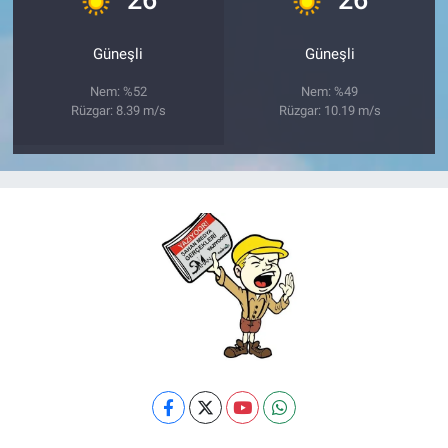
Güneşli
Güneşli
Nem: %52
Nem: %49
Rüzgar: 8.39 m/s
Rüzgar: 10.19 m/s