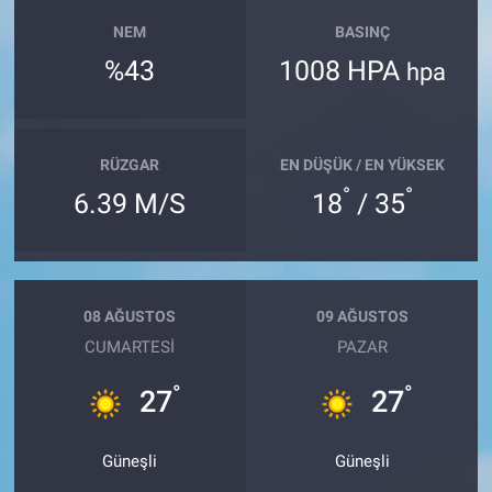
NEM
BASINÇ
%43
1008 HPA
hpa
RÜZGAR
EN DÜŞÜK / EN YÜKSEK
°
°
6.39 M/S
18
/ 35
08 AĞUSTOS
09 AĞUSTOS
CUMARTESI
PAZAR
°
°
27
27
Güneşli
Güneşli