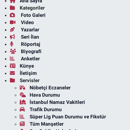
Ana Sayfa
Kategoriler
Foto Galeri
Video
Yazarlar
Seri İlan
Röportaj
Biyografi
Anketler
Künye
İletişim
Servisler
Nöbetçi Eczaneler
Hava Durumu
İstanbul Namaz Vakitleri
Trafik Durumu
Süper Lig Puan Durumu ve Fikstür
Tüm Manşetler