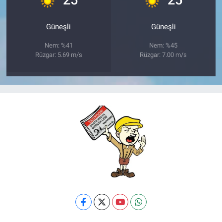
Güneşli
Güneşli
Nem: %41
Nem: %45
Rüzgar: 5.69 m/s
Rüzgar: 7.00 m/s