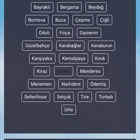
Bayraklı
Bergama
Beydağ
Bornova
Buca
Çeşme
Çiğli
Dikili
Foça
Gaziemir
Güzelbahçe
Karabağlar
Karaburun
Karşıyaka
Kemalpaşa
Kınık
Kiraz
Konak
Menderes
Menemen
Narlıdere
Ödemiş
Seferihisar
Selçuk
Tire
Torbalı
Urla