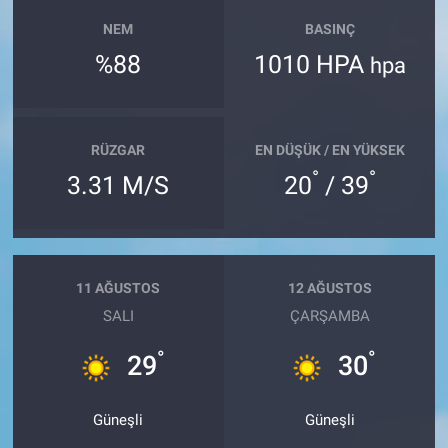
NEM
BASINÇ
%88
1010 HPA
hpa
RÜZGAR
EN DÜŞÜK / EN YÜKSEK
°
°
3.31 M/S
20
/ 39
11 AĞUSTOS
12 AĞUSTOS
SALI
ÇARŞAMBA
°
°
29
30
Güneşli
Güneşli