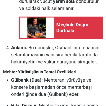
durularak vücut
yarım sola
döndürülür
ve soldaki halk selamlanır.
Meçhule Doğru
Dörtnala
Anlamı:
Bu dönüşler, Osmanlı’nın tebaasını
selamlamasının yanı sıra her iki tarafa da
hakimiyetini ve vakur duruşunu simgeler.
Mehter Yürüyüşünün Temel Özellikleri
Gülbank (Dua):
Mehteran, yürüyüşe ve
konsere başlamadan önce mehterbaşı
önderliğinde dua (Gülbank) eder.
Hilal Düzeni:
Mehter takımı, tören alanına