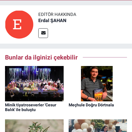
EDITÖR HAKKINDA
Erdal ŞAHAN
Bunlar da ilginizi çekebilir
Minik tiyatroseverler 'Cesur
Meçhule Doğru Dörtnala
Balık' ile buluştu