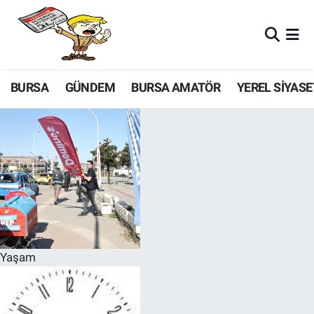
BURSA
GÜNDEM
BURSA AMATÖR
YEREL SİYASE
Yaşam