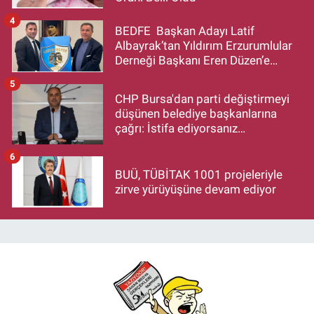
4
BEDFE Başkan Adayı Latif
Albayrak’tan Yıldırım Erzurumlular
Derneği Başkanı Eren Düzen’e
Hayırlı Olsun Ziyareti
5
CHP Bursa'dan parti değiştirmeyi
düşünen belediye başkanlarına
çağrı: İstifa ediyorsanız
makamlarınızı da bırakın
6
BUÜ, TÜBİTAK 1001 projeleriyle
zirve yürüyüşüne devam ediyor