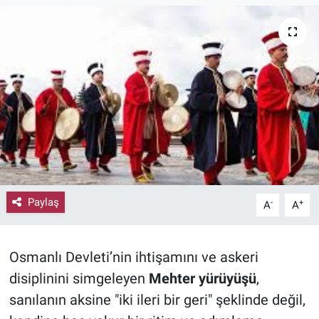
Paylaş
-
+
A
A
Osmanlı Devleti’nin ihtişamını ve askeri
disiplinini simgeleyen
Mehter yürüyüşü
,
sanılanın aksine "iki ileri bir geri" şeklinde değil,