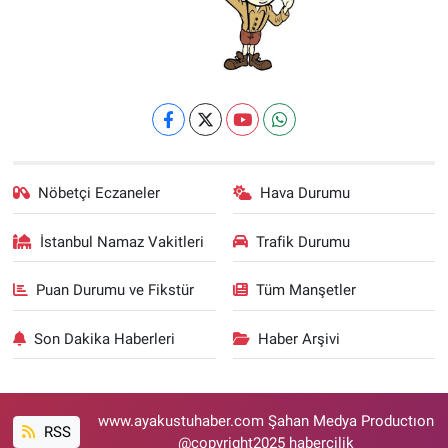
Nöbetçi Eczaneler
Hava Durumu
İstanbul Namaz Vakitleri
Trafik Durumu
Puan Durumu ve Fikstür
Tüm Manşetler
Son Dakika Haberleri
Haber Arşivi
www.ayakustuhaber.com Şahan Medya Productıon
RSS
@copyright2025 habercilik