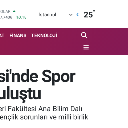
°
DOLAR
25
İstanbul
7,7436
%0.18
EURO
5,2510
%0.32
STERLİN
AT
FİNANS
TEKNOLOJİ
4,4811
%0.38
GRAM ALTIN
660.55
%0.03
BİST100
3.779
%-14
si'nde Spor
BITCOIN
4.960,21
%0.87
Buluştu
ri Fakültesi Ana Bilim Dalı
çlik sorunları ve milli birlik