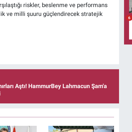
rşılaştığı riskler, beslenme ve performans
lik ve milli şuuru güçlendirecek stratejik
6
ınırları Aştı! HammurBey Lahmacun Şam'a
i