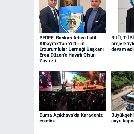
BEDFE Başkan Adayı Latif
BUÜ, TÜB
Albayrak’tan Yıldırım
projeleriy
Erzurumlular Derneği Başkanı
devam edi
Eren Düzen’e Hayırlı Olsun
Ziyareti
Bursa Açıkhava'da Karadeniz
Büyükşehir
esintisi
suyu kapas