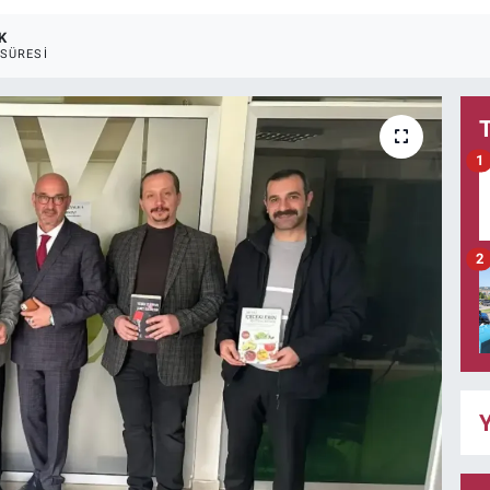
K
SÜRESI
1
2
Y