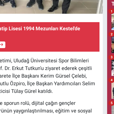
1
ip Lisesi 1994 Mezunları Kestel'de
2
3
imi, Uludağ Üniversitesi Spor Bilimleri
. Dr. Erkut Tutkun'u ziyaret ederek çeşitli
arete İlçe Başkanı Kerim Gürsel Çelebi,
4
lu Özpiro, İlçe Başkan Yardımcıları Selim
cisi Tülay Gürel katıldı.
sporun rolü, dijital çağın gençler
5
türünün yaygınlaştırılması, eğitim ve sosyal