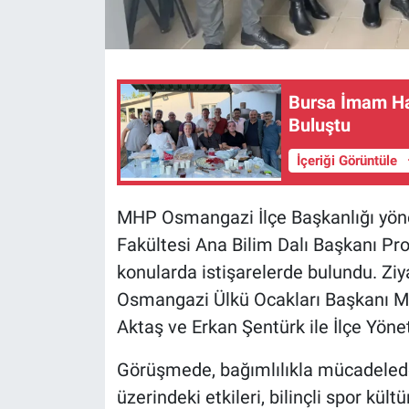
Bursa İmam Hat
Buluştu
İçeriği Görüntüle
MHP Osmangazi İlçe Başkanlığı yönet
Fakültesi Ana Bilim Dalı Başkanı Prof
konularda istişarelerde bulundu. Ziy
Osmangazi Ülkü Ocakları Başkanı Mut
Aktaş ve Erkan Şentürk ile İlçe Yöneti
Görüşmede, bağımlılıkla mücadelede 
üzerindeki etkileri, bilinçli spor kül