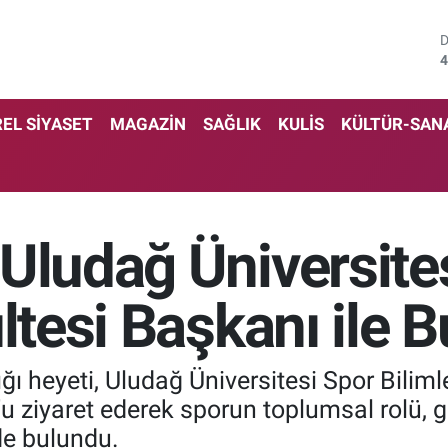
4
5
EL SİYASET
MAGAZİN
SAĞLIK
KULİS
KÜLTÜR-SAN
6
6
1
Uludağ Üniversite
6
ltesi Başkanı ile 
heyeti, Uludağ Üniversitesi Spor Bilimle
u ziyaret ederek sporun toplumsal rolü, gen
nde bulundu.