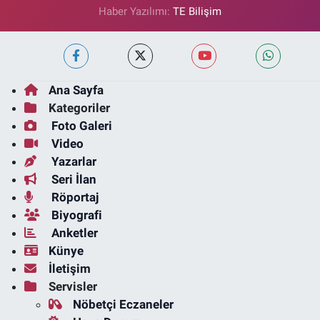
Haber Yazılımı:
TE Bilişim
Ana Sayfa
Kategoriler
Foto Galeri
Video
Yazarlar
Seri İlan
Röportaj
Biyografi
Anketler
Künye
İletişim
Servisler
Nöbetçi Eczaneler