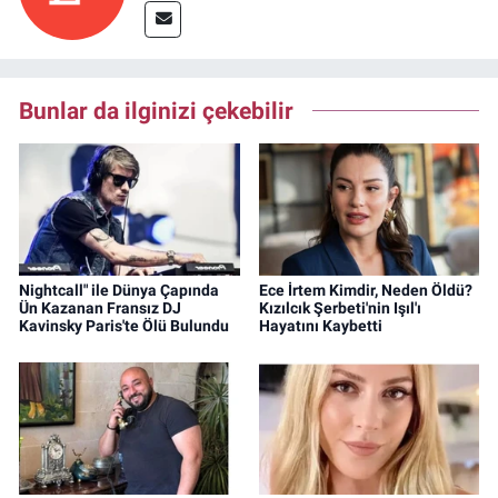
Bunlar da ilginizi çekebilir
Nightcall" ile Dünya Çapında
Ece İrtem Kimdir, Neden Öldü?
Ün Kazanan Fransız DJ
Kızılcık Şerbeti'nin Işıl'ı
Kavinsky Paris'te Ölü Bulundu
Hayatını Kaybetti