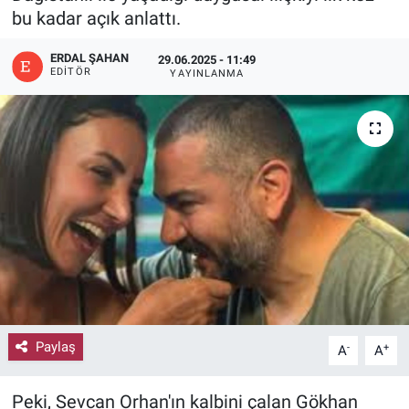
bu kadar açık anlattı.
ERDAL ŞAHAN
29.06.2025 - 11:49
EDITÖR
YAYINLANMA
Paylaş
-
+
A
A
Peki, Sevcan Orhan'ın kalbini çalan Gökhan