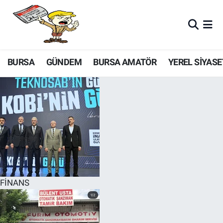
BURSA
GÜNDEM
BURSA AMATÖR
YEREL SİYASE
FİNANS