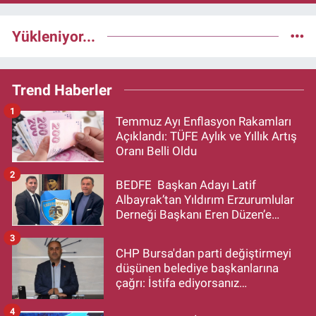
Yükleniyor...
Trend Haberler
1
Temmuz Ayı Enflasyon Rakamları
Açıklandı: TÜFE Aylık ve Yıllık Artış
Oranı Belli Oldu
2
BEDFE Başkan Adayı Latif
Albayrak’tan Yıldırım Erzurumlular
Derneği Başkanı Eren Düzen’e
Hayırlı Olsun Ziyareti
3
CHP Bursa'dan parti değiştirmeyi
düşünen belediye başkanlarına
çağrı: İstifa ediyorsanız
makamlarınızı da bırakın
4