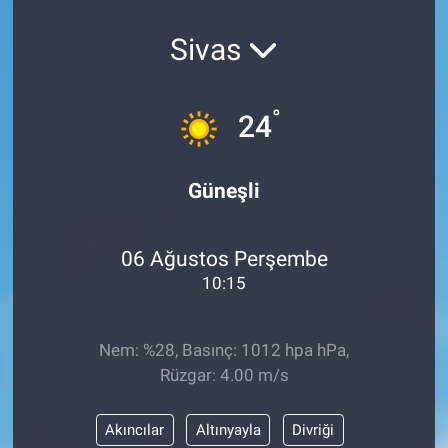
Sivas
°
24
Güneşli
06 Ağustos Perşembe
10:15
Nem: %28, Basınç: 1012 hpa hPa,
Rüzgar: 4.00 m/s
Akıncılar
Altınyayla
Divriği