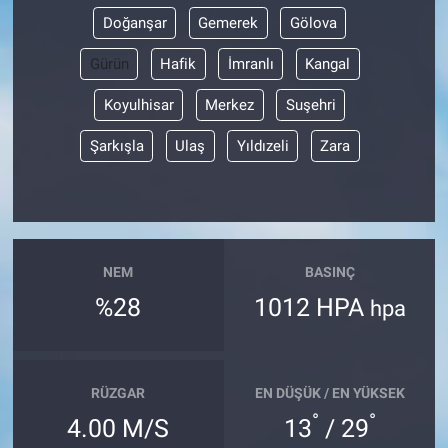
Doğanşar
Gemerek
Gölova
Gürün
Hafik
İmranlı
Kangal
Koyulhisar
Merkez
Suşehri
Şarkışla
Ulaş
Yıldızeli
Zara
NEM
BASINÇ
%28
1012 HPA
hpa
RÜZGAR
EN DÜŞÜK / EN YÜKSEK
°
°
4.00 M/S
13
/ 29