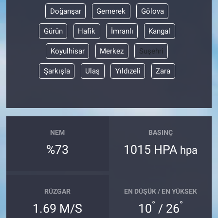
Doğanşar
Gemerek
Gölova
Gürün
Hafik
İmranlı
Kangal
Koyulhisar
Merkez
Suşehri
Şarkışla
Ulaş
Yıldızeli
Zara
NEM
BASINÇ
%73
1015 HPA
hpa
RÜZGAR
EN DÜŞÜK / EN YÜKSEK
°
°
1.69 M/S
10
/ 26