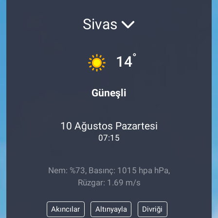
Sivas
°
14
Güneşli
10 Ağustos Pazartesi
07:15
Nem: %73, Basınç: 1015 hpa hPa,
Rüzgar: 1.69 m/s
Akıncılar
Altınyayla
Divriği