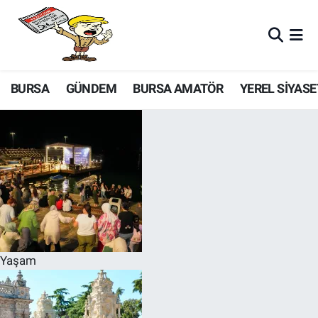
BURSA
GÜNDEM
BURSA AMATÖR
YEREL SİYASE
Yaşam