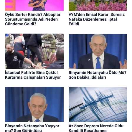
Öykü Serter Kimdir? Ahbaplar
AYM’den Emsal Karar: Süresiz
Soruşturmasında Adı Neden
Nafaka Düzenlemesi İptal
Gündeme Geldi?
Edildi
İstanbul Fatih’te Bina Çöktü!
Binyamin Netanyahu Öldü Mü?
Kurtarma Çalışmaları Sürüyor
Son Dakika İddiaları
Binyamin Netanyahu Yaşıyor
Az önce Deprem Nerede Oldu:
mu? Son Görüntüsü
Kandilli Rasathanesi