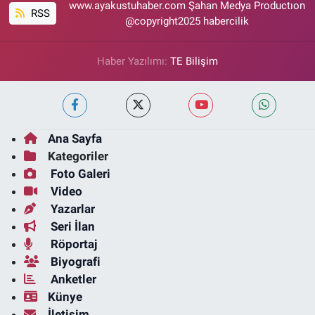
www.ayakustuhaber.com Şahan Medya Productıon
RSS
@copyright2025 habercilik
Haber Yazılımı:
TE Bilişim
Ana Sayfa
Kategoriler
Foto Galeri
Video
Yazarlar
Seri İlan
Röportaj
Biyografi
Anketler
Künye
İletişim