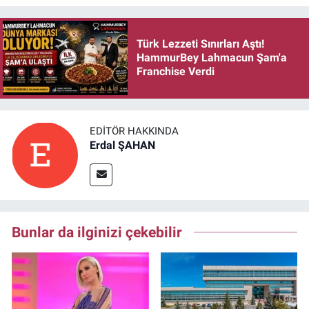
Türk Lezzeti Sınırları Aştı!
HammurBey Lahmacun Şam'a
Franchise Verdi
EDITÖR HAKKINDA
Erdal ŞAHAN
Bunlar da ilginizi çekebilir