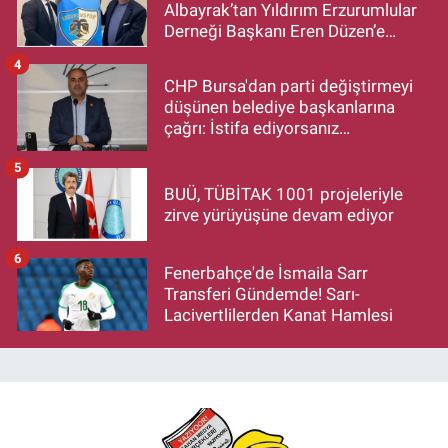
Albayrak’tan Yıldırım Erzurumlular
Derneği Başkanı Eren Düzen’e
Hayırlı Olsun Ziyareti
4
CHP Bursa'dan parti değiştirmeyi
düşünen belediye başkanlarına
çağrı: İstifa ediyorsanız
makamlarınızı da bırakın
5
BUÜ, TÜBİTAK 1001 projeleriyle
zirve yürüyüşüne devam ediyor
6
Fenerbahçe'de İsmaila Sarr
Transferi Gündemde! Sarı-
Lacivertlilerden Kanat Hamlesi