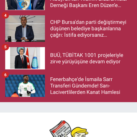
Derneği Başkanı Eren Düzen’e
Hayırlı Olsun Ziyareti
4
CHP Bursa'dan parti değiştirmeyi
düşünen belediye başkanlarına
çağrı: İstifa ediyorsanız
makamlarınızı da bırakın
5
BUÜ, TÜBİTAK 1001 projeleriyle
zirve yürüyüşüne devam ediyor
6
Fenerbahçe'de İsmaila Sarr
Transferi Gündemde! Sarı-
Lacivertlilerden Kanat Hamlesi