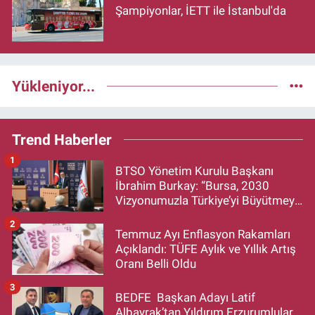
Şampiyonlar, İETT ile İstanbul'da
Yükleniyor...
Trend Haberler
1
BTSO Yönetim Kurulu Başkanı
İbrahim Burkay: “Bursa, 2030
Vizyonumuzla Türkiye’yi Büyütmeye
Devam Edecek”
2
Temmuz Ayı Enflasyon Rakamları
Açıklandı: TÜFE Aylık ve Yıllık Artış
Oranı Belli Oldu
3
BEDFE Başkan Adayı Latif
Albayrak’tan Yıldırım Erzurumlular