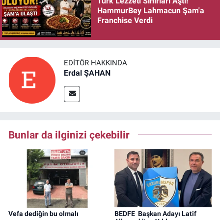
Türk Lezzeti Sınırları Aştı!
HammurBey Lahmacun Şam'a
Franchise Verdi
EDITÖR HAKKINDA
Erdal ŞAHAN
Bunlar da ilginizi çekebilir
Vefa dediğin bu olmalı
BEDFE Başkan Adayı Latif