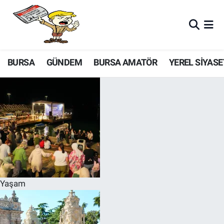
BURSA
GÜNDEM
BURSA AMATÖR
YEREL SİYASE
Yaşam