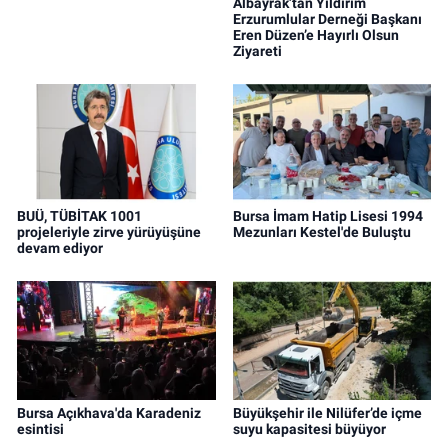
Albayrak’tan Yıldırım
Erzurumlular Derneği Başkanı
Eren Düzen’e Hayırlı Olsun
Ziyareti
BUÜ, TÜBİTAK 1001
Bursa İmam Hatip Lisesi 1994
projeleriyle zirve yürüyüşüne
Mezunları Kestel'de Buluştu
devam ediyor
Bursa Açıkhava'da Karadeniz
Büyükşehir ile Nilüfer’de içme
esintisi
suyu kapasitesi büyüyor