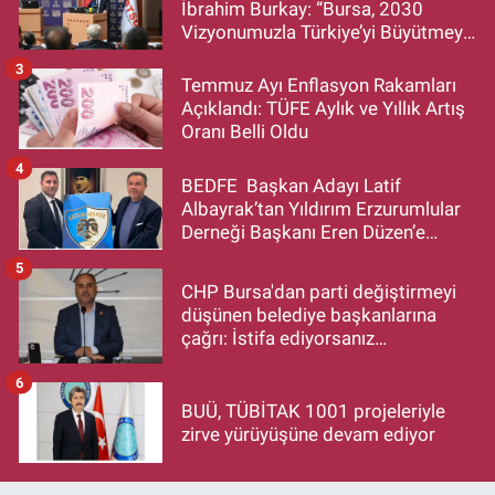
İbrahim Burkay: “Bursa, 2030
Vizyonumuzla Türkiye’yi Büyütmeye
Devam Edecek”
3
Temmuz Ayı Enflasyon Rakamları
Açıklandı: TÜFE Aylık ve Yıllık Artış
Oranı Belli Oldu
4
BEDFE Başkan Adayı Latif
Albayrak’tan Yıldırım Erzurumlular
Derneği Başkanı Eren Düzen’e
Hayırlı Olsun Ziyareti
5
CHP Bursa'dan parti değiştirmeyi
düşünen belediye başkanlarına
çağrı: İstifa ediyorsanız
makamlarınızı da bırakın
6
BUÜ, TÜBİTAK 1001 projeleriyle
zirve yürüyüşüne devam ediyor