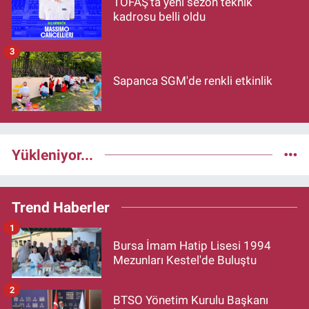
TOFAŞ'ta yeni sezon teknik
kadrosu belli oldu
3
Sapanca SGM'de renkli etkinlik
Yükleniyor...
Trend Haberler
1
Bursa İmam Hatip Lisesi 1994
Mezunları Kestel'de Buluştu
2
BTSO Yönetim Kurulu Başkanı