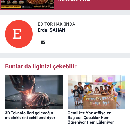
EDITÖR HAKKINDA
Erdal ŞAHAN
Bunlar da ilginizi çekebilir
3D Teknolojileri geleceğin
Gemlik'te Yaz Atölyeleri
mesleklerini şekillendiriyor
Başladı! Çocuklar Hem
Öğreniyor Hem Eğleniyor