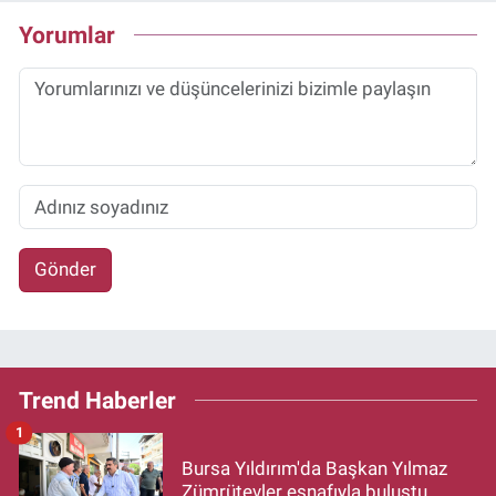
Yorumlar
Gönder
Trend Haberler
1
Bursa Yıldırım'da Başkan Yılmaz
Zümrütevler esnafıyla buluştu