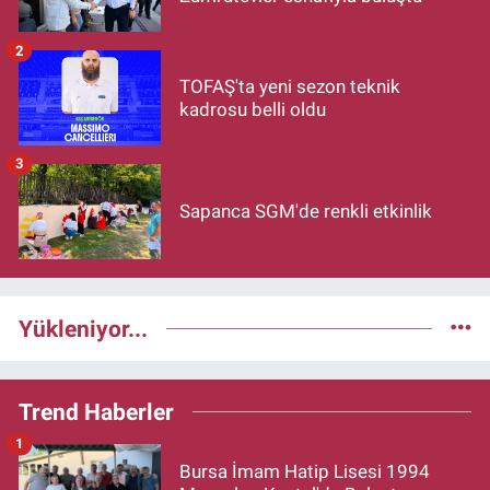
2
TOFAŞ'ta yeni sezon teknik
kadrosu belli oldu
3
Sapanca SGM'de renkli etkinlik
Yükleniyor...
Trend Haberler
1
Bursa İmam Hatip Lisesi 1994