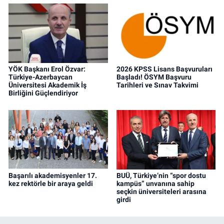
YÖK Başkanı Erol Özvar:
2026 KPSS Lisans Başvuruları
Türkiye-Azerbaycan
Başladı! ÖSYM Başvuru
Üniversitesi Akademik İş
Tarihleri ve Sınav Takvimi
Birliğini Güçlendiriyor
Başarılı akademisyenler 17.
BUÜ, Türkiye’nin “spor dostu
kez rektörle bir araya geldi
kampüs” unvanına sahip
seçkin üniversiteleri arasına
girdi