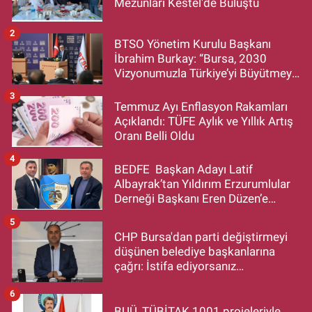
Mezunları Kestel'de Buluştu
2
BTSO Yönetim Kurulu Başkanı
İbrahim Burkay: “Bursa, 2030
Vizyonumuzla Türkiye’yi Büyütmeye
Devam Edecek”
3
Temmuz Ayı Enflasyon Rakamları
Açıklandı: TÜFE Aylık ve Yıllık Artış
Oranı Belli Oldu
4
BEDFE Başkan Adayı Latif
Albayrak’tan Yıldırım Erzurumlular
Derneği Başkanı Eren Düzen’e
Hayırlı Olsun Ziyareti
5
CHP Bursa'dan parti değiştirmeyi
düşünen belediye başkanlarına
çağrı: İstifa ediyorsanız
makamlarınızı da bırakın
6
BUÜ, TÜBİTAK 1001 projeleriyle