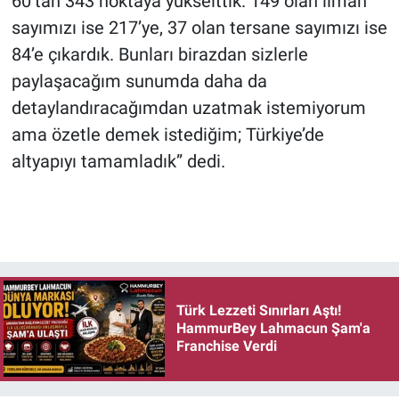
60’tan 343 noktaya yükselttik. 149 olan liman
sayımızı ise 217’ye, 37 olan tersane sayımızı ise
84’e çıkardık. Bunları birazdan sizlerle
paylaşacağım sunumda daha da
detaylandıracağımdan uzatmak istemiyorum
ama özetle demek istediğim; Türkiye’de
altyapıyı tamamladık” dedi.
Türk Lezzeti Sınırları Aştı!
HammurBey Lahmacun Şam'a
Franchise Verdi