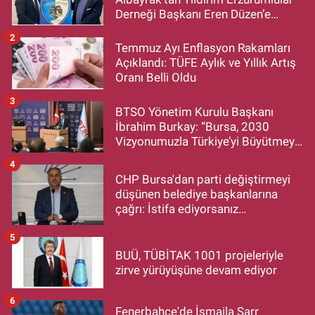
Derneği Başkanı Eren Düzen’e
Hayırlı Olsun Ziyareti
2
Temmuz Ayı Enflasyon Rakamları
Açıklandı: TÜFE Aylık ve Yıllık Artış
Oranı Belli Oldu
3
BTSO Yönetim Kurulu Başkanı
İbrahim Burkay: “Bursa, 2030
Vizyonumuzla Türkiye’yi Büyütmeye
Devam Edecek”
4
CHP Bursa'dan parti değiştirmeyi
düşünen belediye başkanlarına
çağrı: İstifa ediyorsanız
makamlarınızı da bırakın
5
BUÜ, TÜBİTAK 1001 projeleriyle
zirve yürüyüşüne devam ediyor
6
Fenerbahçe'de İsmaila Sarr