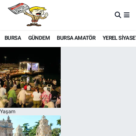
BURSA
GÜNDEM
BURSA AMATÖR
YEREL SİYASE
Yaşam