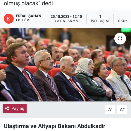
olmuş olacak” dedi.
ERDAL ŞAHAN
25.10.2023 - 12:10
1
2
EDITÖR
YAYINLANMA
PAYLAŞIM
OKUNM
Paylaş
-
+
A
A
Ulaştırma ve Altyapı Bakanı Abdulkadir