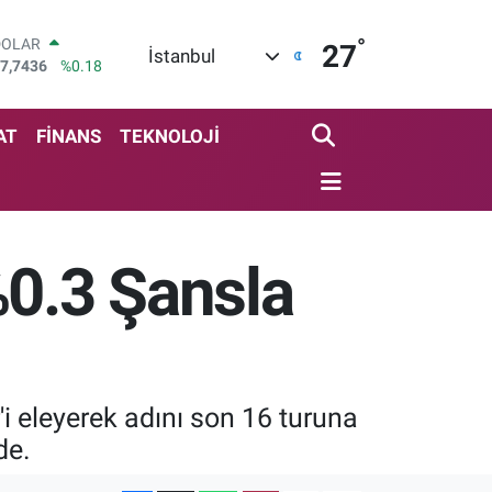
°
DOLAR
27
İstanbul
7,7436
%0.18
EURO
5,2510
%0.32
STERLİN
AT
FİNANS
TEKNOLOJİ
4,4811
%0.38
GRAM ALTIN
648.99
%2.59
BİST100
3.779
%-14
%0.3 Şansla
BITCOIN
4.960,21
%0.87
'i eleyerek adını son 16 turuna
de.