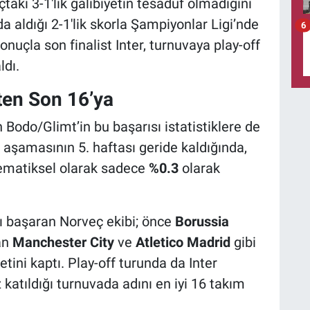
çtaki 3-1'lik galibiyetin tesadüf olmadığını
 aldığı 2-1'lik skorla Şampiyonlar Ligi’nde
6
onuçla son finalist Inter, turnuvaya play-off
dı.
ten Son 16’ya
 Bodo/Glimt’in bu başarısı istatistiklere de
aşamasının 5. haftası geride kaldığında,
ematiksel olarak sadece
%0.3
olarak
ı başaran Norveç ekibi; önce
Borussia
an
Manchester City
ve
Atletico Madrid
gibi
etini kaptı. Play-off turunda da Inter
 katıldığı turnuvada adını en iyi 16 takım