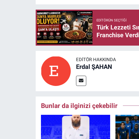
EDITÖRÜN SEÇTIĞI
Türk Lezzeti S
Franchise Verd
EDITÖR HAKKINDA
Erdal ŞAHAN
Bunlar da ilginizi çekebilir