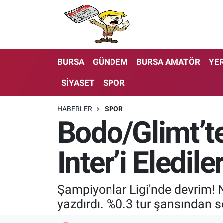
BURSA
GÜNDEM
BURSA AMATÖR
YER
SİYASET
SPOR
HABERLER
SPOR
Bodo/Glimt’te
Inter’i Eledile
Şampiyonlar Ligi'nde devrim! No
yazdırdı. %0.3 tur şansından 