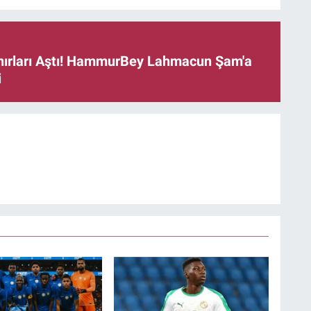
ınırları Aştı! HammurBey Lahmacun Şam'a
i