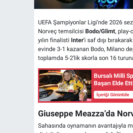
UEFA Şampiyonlar Ligi'nde 2026 sezo
Norveç temsilcisi
Bodo/Glimt
, play-
yılın finalisti
Inter
'i saf dışı bırakara
evinde 3-1 kazanan Bodo, Milano de
toplamda 5-2'lik skorla son 16 turun
Bursalı Milli S
Başarı Elde Ett
İçeriği Görüntüle
Giuseppe Meazza’da Nor
Sahasında oynamanın avantajıyla maç