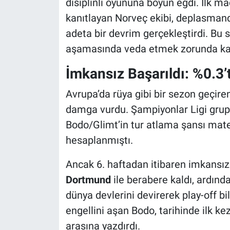
disiplinli oyununa boyun eğdi. İlk ma
kanıtlayan Norveç ekibi, deplasmanda
adeta bir devrim gerçekleştirdi. Bu s
aşamasında veda etmek zorunda kal
İmkansız Başarıldı: %0.3’
Avrupa’da rüya gibi bir sezon geçiren
damga vurdu. Şampiyonlar Ligi grup 
Bodo/Glimt’in tur atlama şansı mat
hesaplanmıştı.
Ancak 6. haftadan itibaren imkansız
Dortmund
ile berabere kaldı, ardınd
dünya devlerini devirerek play-off bil
engellini aşan Bodo, tarihinde ilk kez
arasına yazdırdı.