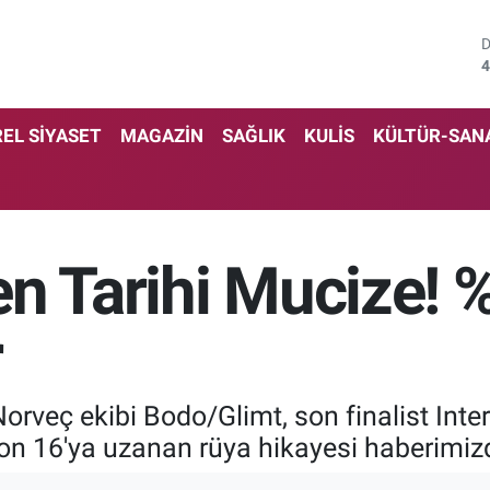
4
5
EL SİYASET
MAGAZİN
SAĞLIK
KULİS
KÜLTÜR-SAN
6
6
1
n Tarihi Mucize! 
6
r
rveç ekibi Bodo/Glimt, son finalist Inter
son 16'ya uzanan rüya hikayesi haberimiz