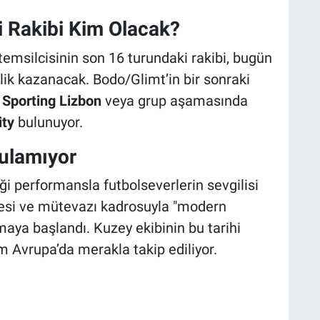
i Rakibi Kim Olacak?
msilcisinin son 16 turundaki rakibi, bugün
lik kazanacak. Bodo/Glimt’in bir sonraki
a
Sporting Lizbon
veya grup aşamasında
ty
bulunuyor.
rulamıyor
i performansla futbolseverlerin sevgilisi
tçesi ve mütevazı kadrosuyla "modern
maya başlandı. Kuzey ekibinin bu tarihi
 Avrupa’da merakla takip ediliyor.