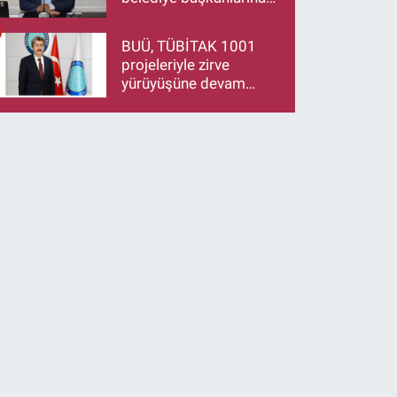
çağrı: İstifa ediyorsanız
makamlarınızı da
BUÜ, TÜBİTAK 1001
bırakın
projeleriyle zirve
yürüyüşüne devam
ediyor