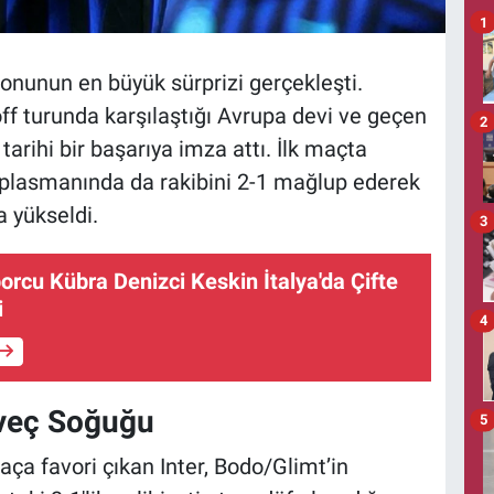
1
nunun en büyük sürprizi gerçekleşti.
off turunda karşılaştığı Avrupa devi ve geçen
2
k tarihi bir başarıya imza attı. İlk maçta
plasmanında da rakibini 2-1 mağlup ederek
a yükseldi.
3
porcu Kübra Denizci Keskin İtalya'da Çifte
i
4
veç Soğuğu
5
a favori çıkan Inter, Bodo/Glimt’in