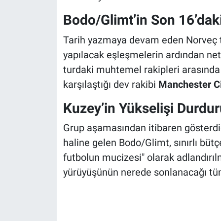
Bodo/Glimt’in Son 16’dak
Tarih yazmaya devam eden Norveç te
yapılacak eşleşmelerin ardından net
turdaki muhtemel rakipleri arasınd
karşılaştığı dev rakibi
Manchester Ci
Kuzey’in Yükselişi Durdu
Grup aşamasından itibaren gösterdiğ
haline gelen Bodo/Glimt, sınırlı bü
futbolun mucizesi" olarak adlandırıl
yürüyüşünün nerede sonlanacağı tüm