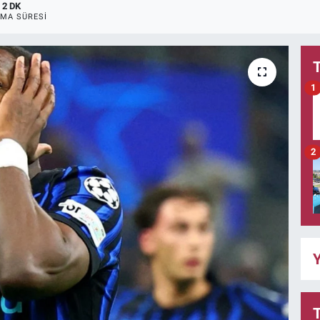
2 DK
MA SÜRESI
1
2
Y