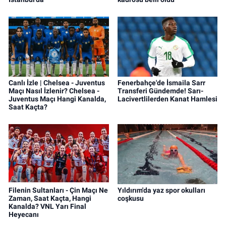
Canlı İzle | Chelsea - Juventus
Fenerbahçe'de İsmaila Sarr
Maçı Nasıl İzlenir? Chelsea -
Transferi Gündemde! Sarı-
Juventus Maçı Hangi Kanalda,
Lacivertlilerden Kanat Hamlesi
Saat Kaçta?
Filenin Sultanları - Çin Maçı Ne
Yıldırım'da yaz spor okulları
Zaman, Saat Kaçta, Hangi
coşkusu
Kanalda? VNL Yarı Final
Heyecanı