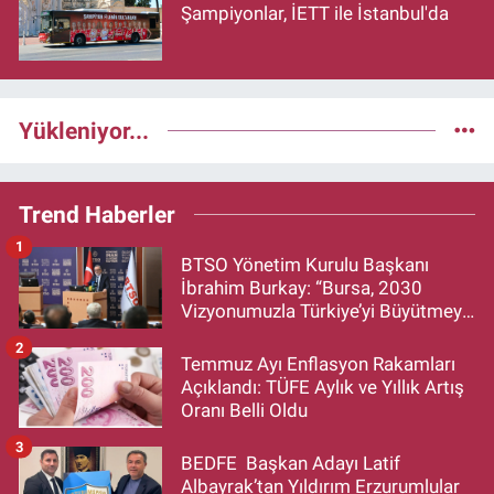
Şampiyonlar, İETT ile İstanbul'da
Yükleniyor...
Trend Haberler
1
BTSO Yönetim Kurulu Başkanı
İbrahim Burkay: “Bursa, 2030
Vizyonumuzla Türkiye’yi Büyütmeye
Devam Edecek”
2
Temmuz Ayı Enflasyon Rakamları
Açıklandı: TÜFE Aylık ve Yıllık Artış
Oranı Belli Oldu
3
BEDFE Başkan Adayı Latif
Albayrak’tan Yıldırım Erzurumlular