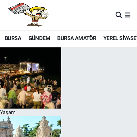
BURSA
GÜNDEM
BURSA AMATÖR
YEREL SİYASE
Yaşam