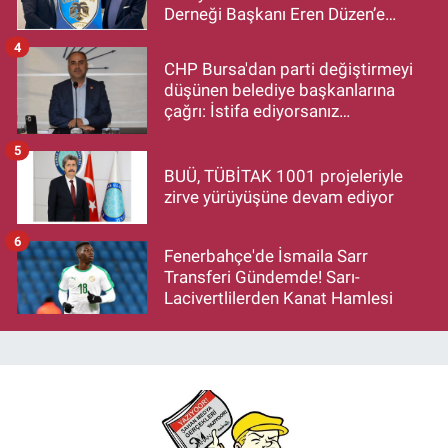
Derneği Başkanı Eren Düzen’e
Hayırlı Olsun Ziyareti
4
CHP Bursa'dan parti değiştirmeyi
düşünen belediye başkanlarına
çağrı: İstifa ediyorsanız
makamlarınızı da bırakın
5
BUÜ, TÜBİTAK 1001 projeleriyle
zirve yürüyüşüne devam ediyor
6
Fenerbahçe'de İsmaila Sarr
Transferi Gündemde! Sarı-
Lacivertlilerden Kanat Hamlesi