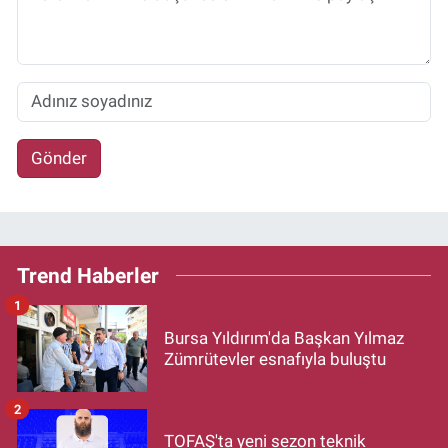
Gönder
Trend Haberler
1
Bursa Yıldırım'da Başkan Yılmaz
Zümrütevler esnafıyla buluştu
2
TOFAŞ'ta yeni sezon teknik