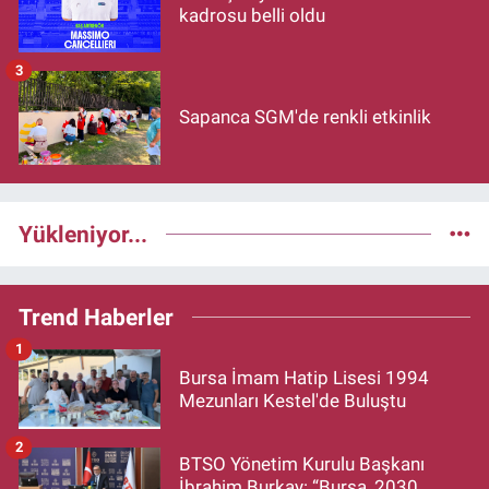
kadrosu belli oldu
3
Sapanca SGM'de renkli etkinlik
Yükleniyor...
Trend Haberler
1
Bursa İmam Hatip Lisesi 1994
Mezunları Kestel'de Buluştu
2
BTSO Yönetim Kurulu Başkanı
İbrahim Burkay: “Bursa, 2030