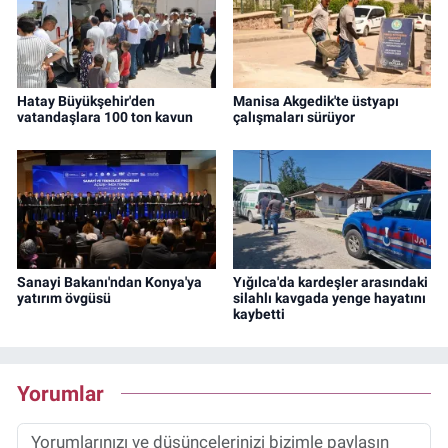
Hatay Büyükşehir'den
Manisa Akgedik'te üstyapı
vatandaşlara 100 ton kavun
çalışmaları sürüyor
Sanayi Bakanı'ndan Konya'ya
Yığılca'da kardeşler arasındaki
yatırım övgüsü
silahlı kavgada yenge hayatını
kaybetti
Yorumlar