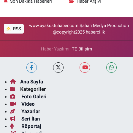
Son Dakika Haberleri
Haber Arşivi
www.ayakustuhaber.com Şahan Medya Productıon
RSS
@copyright2025 habercilik
Haber Yazılımı:
TE Bilişim
Ana Sayfa
Kategoriler
Foto Galeri
Video
Yazarlar
Seri İlan
Röportaj