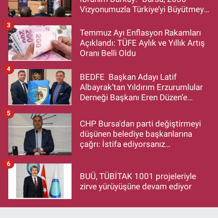
Vizyonumuzla Türkiye’yi Büyütmeye
Devam Edecek”
3
Temmuz Ayı Enflasyon Rakamları
Açıklandı: TÜFE Aylık ve Yıllık Artış
Oranı Belli Oldu
4
BEDFE Başkan Adayı Latif
Albayrak’tan Yıldırım Erzurumlular
Derneği Başkanı Eren Düzen’e
Hayırlı Olsun Ziyareti
5
CHP Bursa'dan parti değiştirmeyi
düşünen belediye başkanlarına
çağrı: İstifa ediyorsanız
makamlarınızı da bırakın
6
BUÜ, TÜBİTAK 1001 projeleriyle
zirve yürüyüşüne devam ediyor