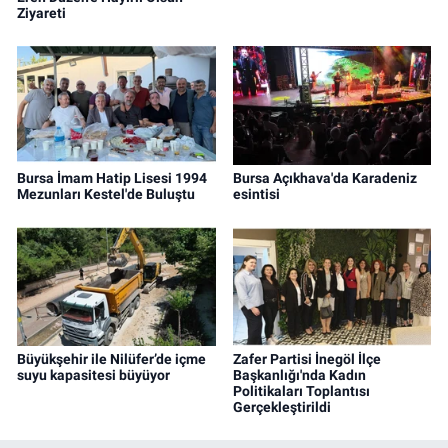
Ziyareti
Bursa İmam Hatip Lisesi 1994
Bursa Açıkhava'da Karadeniz
Mezunları Kestel'de Buluştu
esintisi
Büyükşehir ile Nilüfer’de içme
Zafer Partisi İnegöl İlçe
suyu kapasitesi büyüyor
Başkanlığı'nda Kadın
Politikaları Toplantısı
Gerçekleştirildi