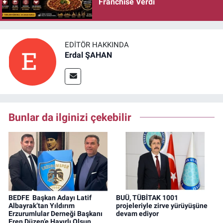
Franchise Verdi
EDITÖR HAKKINDA
Erdal ŞAHAN
Bunlar da ilginizi çekebilir
BEDFE Başkan Adayı Latif
BUÜ, TÜBİTAK 1001
Albayrak’tan Yıldırım
projeleriyle zirve yürüyüşüne
Erzurumlular Derneği Başkanı
devam ediyor
Eren Düzen’e Hayırlı Olsun