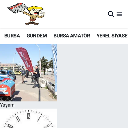
BURSA
GÜNDEM
BURSA AMATÖR
YEREL SİYASE
Yaşam