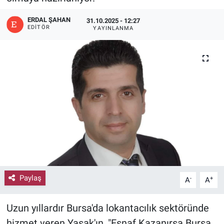
ERDAL ŞAHAN
31.10.2025 - 12:27
EDITÖR
YAYINLANMA
Paylaş
-
+
A
A
Uzun yıllardır Bursa'da lokantacılık sektöründe
hizmet veren Yasak'ın, "Esnaf Kazanırsa Bursa