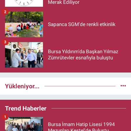
Merak Ediliyor
2
Sapanca SGM'de renkli etkinlik
3
Bursa Yıldırım'da Başkan Yılmaz
Zümrütevler esnafıyla buluştu
Yükleniyor...
Trend Haberler
1
Bursa İmam Hatip Lisesi 1994
Mezunları Kestel'de Buluştu