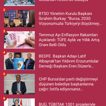
2
BTSO Yönetim Kurulu Başkanı
İbrahim Burkay: “Bursa, 2030
Vizyonumuzla Türkiye’yi Büyütmeye
Devam Edecek”
3
Temmuz Ayı Enflasyon Rakamları
Açıklandı: TÜFE Aylık ve Yıllık Artış
Oranı Belli Oldu
4
BEDFE Başkan Adayı Latif
Albayrak’tan Yıldırım Erzurumlular
Derneği Başkanı Eren Düzen’e
Hayırlı Olsun Ziyareti
5
CHP Bursa'dan parti değiştirmeyi
düşünen belediye başkanlarına
çağrı: İstifa ediyorsanız
makamlarınızı da bırakın
6
BUÜ, TÜBİTAK 1001 projeleriyle