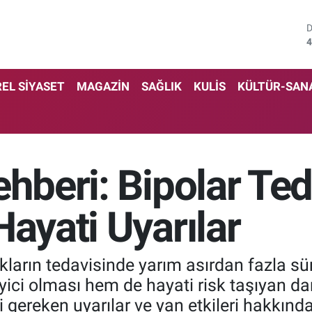
4
5
EL SİYASET
MAGAZİN
SAĞLIK
KULİS
KÜLTÜR-SAN
6
6
1
ehberi: Bipolar Ted
6
Hayati Uyarılar
ların tedavisinde yarım asırdan fazla sü
ici olması hem de hayati risk taşıyan dar g
i gereken uyarılar ve yan etkileri hakkınd