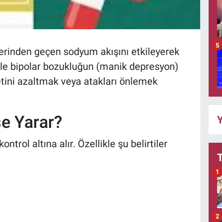
5
lerinden geçen sodyum akışını etkileyerek
ikle bipolar bozukluğun (manik depresyon)
etini azaltmak veya atakları önlemek
şe Yarar?
Y
trol altına alır. Özellikle şu belirtiler
1
2