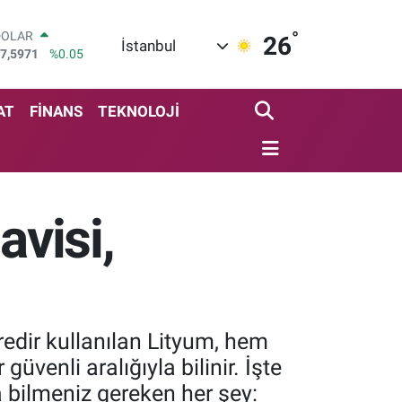
°
DOLAR
26
İstanbul
7,5971
%0.05
EURO
5,1336
%0.18
STERLİN
AT
FİNANS
TEKNOLOJİ
4,2534
%0.22
GRAM ALTIN
518.23
%0.39
BİST100
3.703
%0
avisi,
BITCOIN
4.475,47
%0.66
redir kullanılan Lityum, hem
üvenli aralığıyla bilinir. İşte
a bilmeniz gereken her şey: