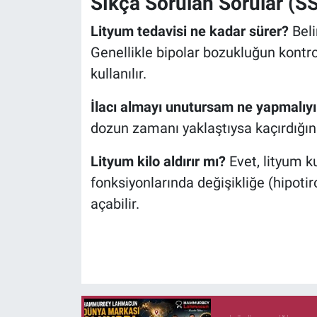
Sıkça Sorulan Sorular (S
Lityum tedavisi ne kadar sürer?
Belir
Genellikle bipolar bozukluğun kontrol
kullanılır.
İlacı almayı unutursam ne yapmalıy
dozun zamanı yaklaştıysa kaçırdığını
Lityum kilo aldırır mı?
Evet, lityum ku
fonksiyonlarında değişikliğe (hipotir
açabilir.