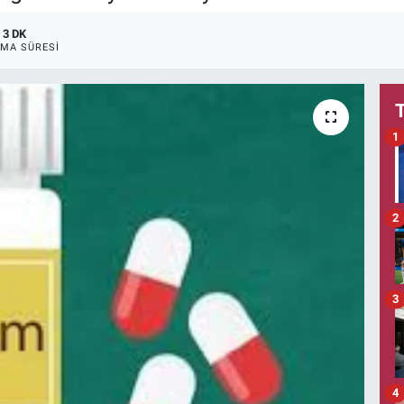
3 DK
MA SÜRESI
1
2
3
4