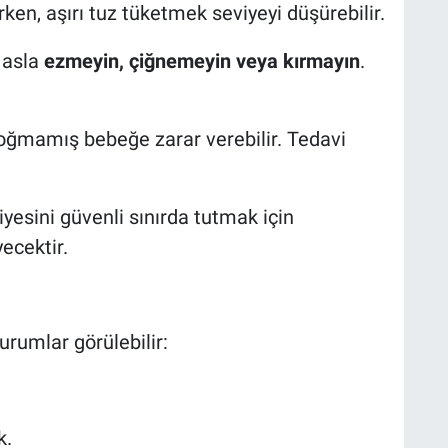
rken, aşırı tuz tüketmek seviyeyi düşürebilir.
i asla
ezmeyin, çiğnemeyin veya kırmayın
.
ğmamış bebeğe zarar verebilir. Tedavi
yesini güvenli sınırda tutmak için
yecektir.
urumlar görülebilir:
k.