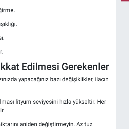
ğirme.
ıklığı.
ı.
r.
ikkat Edilmesi Gerekenler
nızda yapacağınız bazı değişiklikler, ilacın
ası lityum seviyesini hızla yükseltir. Her
r.
iktarını aniden değiştirmeyin. Az tuz