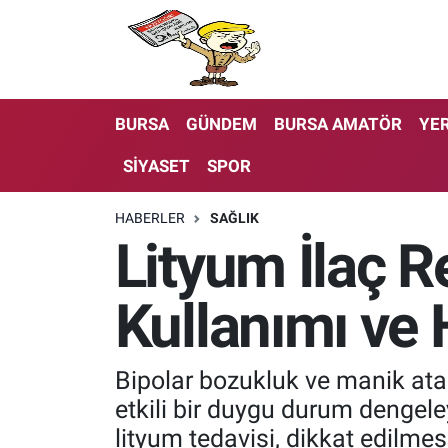
BURSA
GÜNDEM
BURSA AMATÖR
YER
SİYASET
SPOR
HABERLER
SAĞLIK
Lityum İlaç R
Kullanımı ve 
Bipolar bozukluk ve manik atak
etkili bir duygu durum dengeley
lityum tedavisi, dikkat edilmes