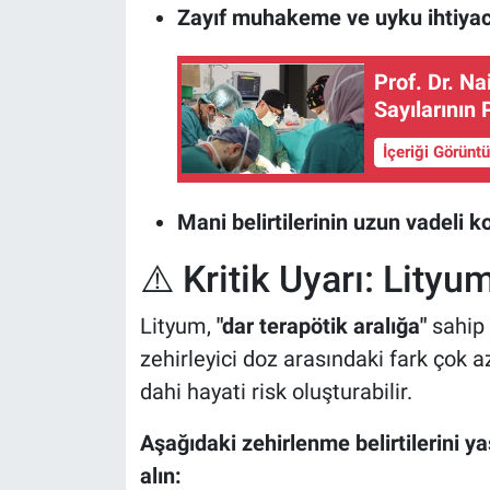
Zayıf muhakeme ve uyku ihtiyac
Prof. Dr. N
Sayılarının
İçeriği Görünt
Mani belirtilerinin uzun vadeli k
⚠️ Kritik Uyarı: Lity
Lityum,
"dar terapötik aralığa"
sahip b
zehirleyici doz arasındaki fark çok a
dahi hayati risk oluşturabilir.
Aşağıdaki zehirlenme belirtilerini ya
alın: