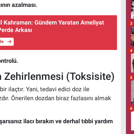
ının azalması.
ail Kahraman: Gündem Yaratan Ameliyat
3
 Perde Arkası
üle
4
ontrolü.
um Zehirlenmesi (Toksisite)
5
ir ilaçtır. Yani, tedavi edici doz ile
zdır. Önerilen dozdan biraz fazlasını almak
6
şarsanız ilacı bırakın ve derhal tıbbi yardım