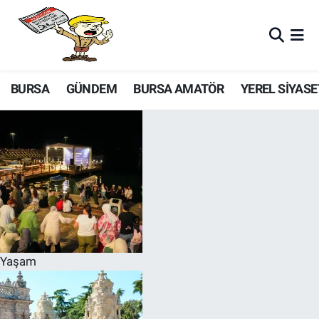
BURSA
GÜNDEM
BURSA AMATÖR
YEREL SİYASE
Yaşam