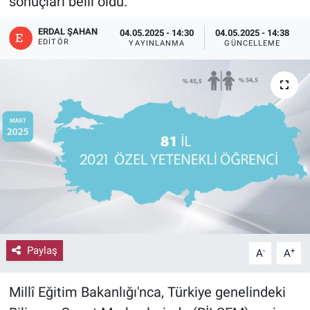
sonuçları belli oldu.
ERDAL ŞAHAN
04.05.2025 - 14:30
04.05.2025 - 14:38
EDITÖR
YAYINLANMA
GÜNCELLEME
Paylaş
-
+
A
A
Millî Eğitim Bakanlığı'nca, Türkiye genelindeki