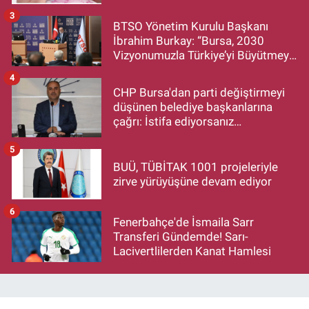
3
BTSO Yönetim Kurulu Başkanı
İbrahim Burkay: “Bursa, 2030
Vizyonumuzla Türkiye’yi Büyütmeye
Devam Edecek”
4
CHP Bursa'dan parti değiştirmeyi
düşünen belediye başkanlarına
çağrı: İstifa ediyorsanız
makamlarınızı da bırakın
5
BUÜ, TÜBİTAK 1001 projeleriyle
zirve yürüyüşüne devam ediyor
6
Fenerbahçe'de İsmaila Sarr
Transferi Gündemde! Sarı-
Lacivertlilerden Kanat Hamlesi