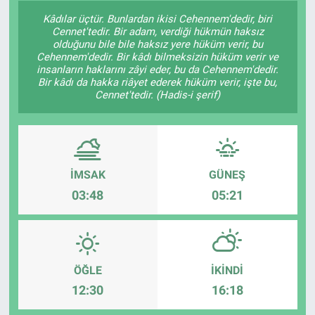
Kâdılar üçtür. Bunlardan ikisi Cehennem'dedir, biri
Cennet'tedir. Bir adam, verdiği hükmün haksız
olduğunu bile bile haksız yere hüküm verir, bu
Cehennem'dedir. Bir kâdı bilmeksizin hüküm verir ve
insanların haklarını zâyi eder, bu da Cehennem'dedir.
Bir kâdı da hakka riâyet ederek hüküm verir, işte bu,
Cennet'tedir. (Hadis-i şerif)
İMSAK
GÜNEŞ
03:48
05:21
ÖĞLE
İKINDI
12:30
16:18