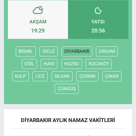
AKŞAM
YATSI
19:29
20:56
BİSMİL
DİCLE
DİYARBAKIR
ERGANİ
EĞİL
HANİ
HAZRO
KOCAKÖY
KULP
LİCE
SİLVAN
ÇERMİK
ÇINAR
ÇÜNGÜŞ
DİYARBAKIR AYLIK NAMAZ VAKITLERI