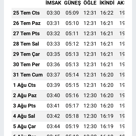
İMSAK
GÜNEŞ
ÖĞLE
İKINDI
AKŞAM
25 Tem Cts
03:30
05:09
12:31
16:22
19:42
26 Tem Paz
03:31
05:10
12:31
16:21
19:41
27 Tem Pts
03:32
05:11
12:31
16:21
19:41
28 Tem Sal
03:33
05:12
12:31
16:21
19:40
29 Tem Çar
03:35
05:13
12:31
16:21
19:39
30 Tem Per
03:36
05:13
12:31
16:21
19:38
31 Tem Cum
03:37
05:14
12:31
16:20
19:37
1 Ağu Cts
03:39
05:15
12:31
16:20
19:36
2 Ağu Paz
03:40
05:16
12:30
16:20
19:35
3 Ağu Pts
03:41
05:17
12:30
16:20
19:34
4 Ağu Sal
03:42
05:18
12:30
16:19
19:33
5 Ağu Çar
03:44
05:19
12:30
16:19
19:32