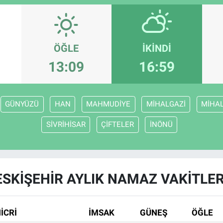
ÖĞLE
İKINDI
13:09
16:59
GÜNYÜZÜ
HAN
MAHMUDİYE
MİHALGAZİ
MİHAL
SİVRİHİSAR
ÇİFTELER
İNÖNÜ
ESKİŞEHİR AYLIK NAMAZ VAKITLER
İCRİ
İMSAK
GÜNEŞ
ÖĞLE