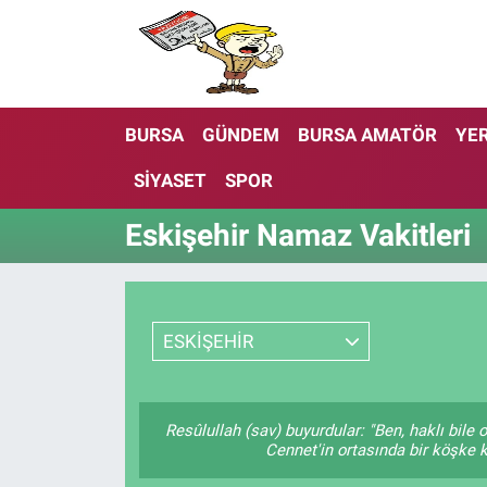
BURSA
GÜNDEM
BURSA AMATÖR
YER
SİYASET
SPOR
Eskişehir Namaz Vakitleri
ESKİŞEHİR
Resûlullah (sav) buyurdular: "Ben, haklı bil
Cennet'in ortasında bir köşke k