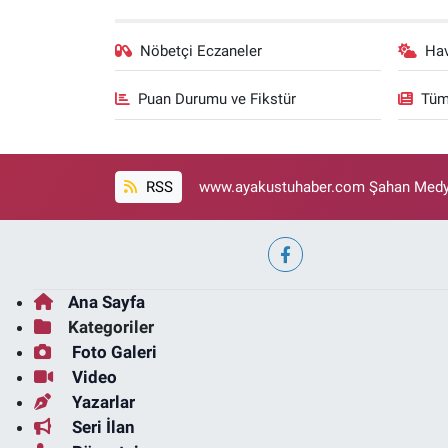
Nöbetçi Eczaneler
Ha
Puan Durumu ve Fikstür
Tüm
RSS
www.ayakustuhaber.com Şahan Medya
Ana Sayfa
Kategoriler
Foto Galeri
Video
Yazarlar
Seri İlan