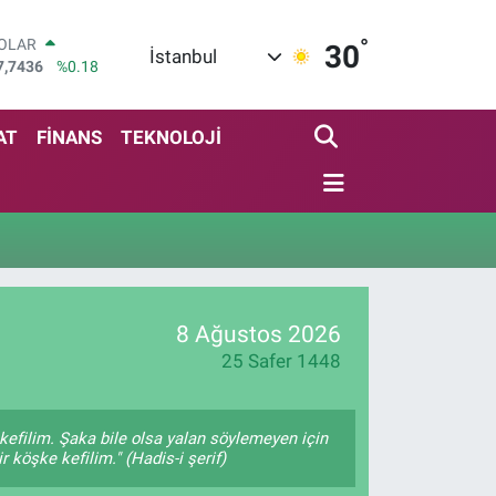
°
OLAR
30
İstanbul
7,7436
%0.18
URO
5,2510
%0.32
TERLİN
AT
FİNANS
TEKNOLOJİ
4,4811
%0.38
RAM ALTIN
660.55
%0.03
İST100
3.779
%-14
ITCOIN
4.944,08
%-0.18
8 Ağustos 2026
25 Safer 1448
kefilim. Şaka bile olsa yalan söylemeyen için
 köşke kefilim." (Hadis-i şerif)