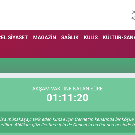
D
4
E
5
S
EL SİYASET
MAGAZİN
SAĞLIK
KULİS
KÜLTÜR-SAN
6
G
6
B
1
B
6
AKŞAM VAKTINE KALAN SÜRE
01:11:20
e olsa münakaşayı terk eden kimse için Cennet'in kenarında bir köşke 
efilim. Ahlâkını güzelleştiren için de Cennet'in en üst derecesinde bir