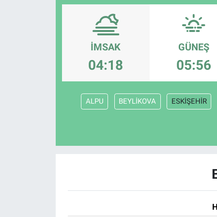
İMSAK
GÜNEŞ
04:18
05:56
ALPU
BEYLİKOVA
ESKİŞEHİR
H