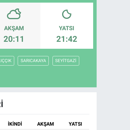
AKŞAM
YATSI
20:11
21:42
IÇÇIK
SARICAKAYA
SEYİTGAZİ
I
İKINDI
AKŞAM
YATSI