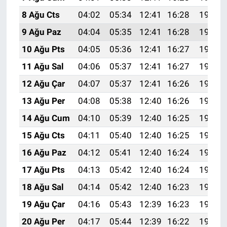
8 Ağu Cts
04:02
05:34
12:41
16:28
19:38
9 Ağu Paz
04:04
05:35
12:41
16:28
19:37
10 Ağu Pts
04:05
05:36
12:41
16:27
19:36
11 Ağu Sal
04:06
05:37
12:41
16:27
19:35
12 Ağu Çar
04:07
05:37
12:41
16:26
19:34
13 Ağu Per
04:08
05:38
12:40
16:26
19:33
14 Ağu Cum
04:10
05:39
12:40
16:25
19:32
15 Ağu Cts
04:11
05:40
12:40
16:25
19:30
16 Ağu Paz
04:12
05:41
12:40
16:24
19:29
17 Ağu Pts
04:13
05:42
12:40
16:24
19:28
18 Ağu Sal
04:14
05:42
12:40
16:23
19:27
19 Ağu Çar
04:16
05:43
12:39
16:23
19:25
20 Ağu Per
04:17
05:44
12:39
16:22
19:24