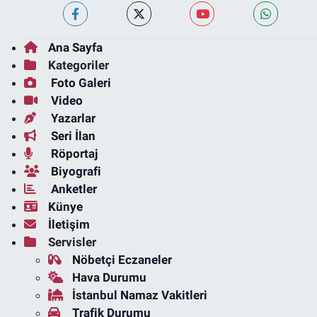
Ana Sayfa
Kategoriler
Foto Galeri
Video
Yazarlar
Seri İlan
Röportaj
Biyografi
Anketler
Künye
İletişim
Servisler
Nöbetçi Eczaneler
Hava Durumu
İstanbul Namaz Vakitleri
Trafik Durumu