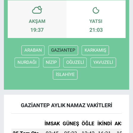
AKŞAM
YATSI
19:37
21:03
ARABAN
GAZİANTEP
KARKAMIŞ
NURDAĞI
NİZİP
OĞUZELİ
YAVUZELİ
İSLAHİYE
GAZİANTEP AYLIK NAMAZ VAKITLERI
İMSAK
GÜNEŞ
ÖĞLE
İKINDI
AKŞAM