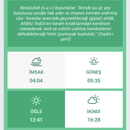
Resûlullah (s.a.v.) buyurdular: "Kimde şu üç şey
bulunursa sevâbı hak eder ve imanını kemâle erdirmiş
olur: İnsanlar arasında geçinebileceği (güzel) ahlâk,
Allâhü Teâlâ'nın haram kıldıklarından kendisini
menedecek verâ ve cahilin cahilce hareketlerini
defedebileceği hilim (yumuşak huyluluk)." (Hadis-i
şerif)
İMSAK
GÜNEŞ
04:04
05:35
ÖĞLE
İKINDI
12:41
16:28