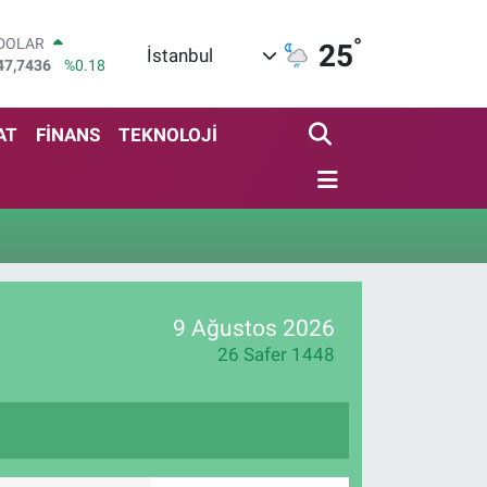
°
DOLAR
25
İstanbul
47,7436
%0.18
EURO
55,2510
%0.32
STERLİN
AT
FİNANS
TEKNOLOJİ
64,4811
%0.38
GRAM ALTIN
6660.55
%0
BİST100
13.779
%-14
BITCOIN
64.815,30
%-0.1
9 Ağustos 2026
26 Safer 1448