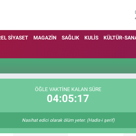
EL SİYASET
MAGAZİN
SAĞLIK
KULİS
KÜLTÜR-SAN
ÖĞLE VAKTINE KALAN SÜRE
04:05:17
Nasihat edici olarak ölüm yeter. (Hadis-i şerif)