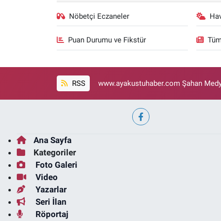
Nöbetçi Eczaneler
Ha
Puan Durumu ve Fikstür
Tüm
RSS
www.ayakustuhaber.com Şahan Medya
Ana Sayfa
Kategoriler
Foto Galeri
Video
Yazarlar
Seri İlan
Röportaj