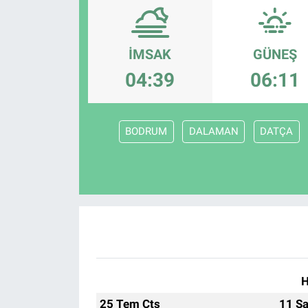
İMSAK
GÜNEŞ
04:39
06:11
BODRUM
DALAMAN
DATÇA
H
25 Tem Cts
11 Sa