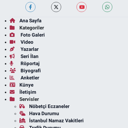
Ana Sayfa
Kategoriler
Foto Galeri
Video
Yazarlar
Seri İlan
Röportaj
Biyografi
Anketler
Künye
İletişim
Servisler
Nöbetçi Eczaneler
Hava Durumu
İstanbul Namaz Vakitleri
Trafik Durumu