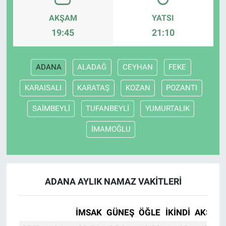
AKŞAM
YATSI
19:45
21:10
ADANA
ALADAĞ
CEYHAN
FEKE
KARAISALI
KARATAŞ
KOZAN
POZANTI
SAİMBEYLİ
TUFANBEYLİ
YUMURTALIK
İMAMOĞLU
ADANA AYLIK NAMAZ VAKITLERI
İMSAK
GÜNEŞ
ÖĞLE
İKINDI
AKŞAM