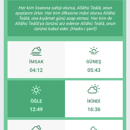
Her kim lisanına sahip olursa, Allâhü Teâlâ, onun
ayıplarını örter. Her kim öfkesine mâni olursa Allâhü
Teâlâ, ona kıyâmet günü azap etmez. Her kim de
Allâhü Teâlâ'ya özrünü arz ederse Allâhü Teâlâ, onun
özrünü kabul eder. (Hadis-i şerif)
İMSAK
GÜNEŞ
04:12
05:43
ÖĞLE
İKINDI
12:49
16:36