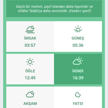
Güçlü bir mümin, zayıf olandan daha hayırlıdır ve
Allâhü Teâlâ'ya daha sevimlidir. (Hadis-i şerif)
İMSAK
GÜNEŞ
03:57
05:36
ÖĞLE
İKINDI
12:49
16:39
AKŞAM
YATSI