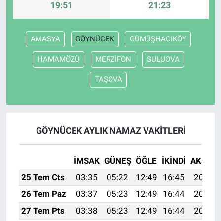
19:51
21:23
AMASYA
GÖYNÜCEK
GÜMÜŞHACIKÖY
HAMAMÖZÜ
MERZİFON
SULUOVA
TAŞOVA
GÖYNÜCEK AYLIK NAMAZ VAKITLERI
İMSAK
GÜNEŞ
ÖĞLE
İKINDI
AKŞAM
25 Tem Cts
03:35
05:22
12:49
16:45
20:07
26 Tem Paz
03:37
05:23
12:49
16:44
20:06
27 Tem Pts
03:38
05:23
12:49
16:44
20:06