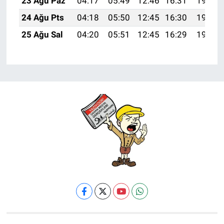
23 Ağu Paz
04:17
05:49
12:46
16:31
19:32
24 Ağu Pts
04:18
05:50
12:45
16:30
19:31
25 Ağu Sal
04:20
05:51
12:45
16:29
19:29