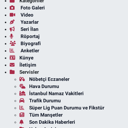
Kategoriler
Foto Galeri
Video
Yazarlar
Seri İlan
Röportaj
Biyografi
Anketler
Künye
İletişim
Servisler
Nöbetçi Eczaneler
Hava Durumu
İstanbul Namaz Vakitleri
Trafik Durumu
Süper Lig Puan Durumu ve Fikstür
Tüm Manşetler
Son Dakika Haberleri