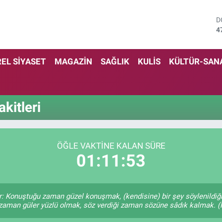
D
4
E
5
S
EL SİYASET
MAGAZİN
SAĞLIK
KULİS
KÜLTÜR-SAN
6
G
6
B
kitleri
1
B
6
ÖĞLE VAKTINE KALAN SÜRE
01:11:53
r: Konuştuğu zaman güzel konuşmak, (kendisine) bir şey söylenildiği
 zaman güler yüzlü olmak, söz verdiği zaman sözüne sâdık kalmak. (H