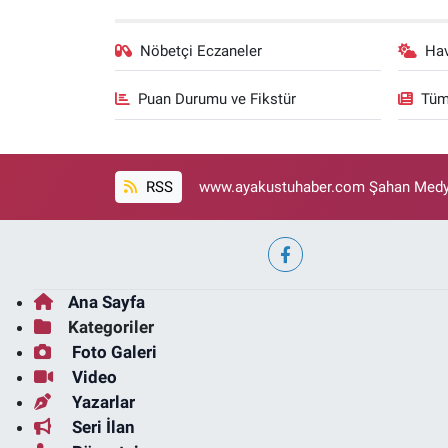
Nöbetçi Eczaneler
Ha
Puan Durumu ve Fikstür
Tüm
RSS
www.ayakustuhaber.com Şahan Medya
Ana Sayfa
Kategoriler
Foto Galeri
Video
Yazarlar
Seri İlan