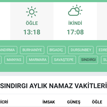
ÖĞLE
İKINDI
13:18
17:08
ANDIRMA
BURHANİYE
BİGADİÇ
DURSUNBEY
EDR
MANYAS
MARMARA
SAVAŞTEPE
SINDIRGI
S
SINDIRGI AYLIK NAMAZ VAKITLERI
İCRİ
İMSAK
GÜNEŞ
ÖĞLE