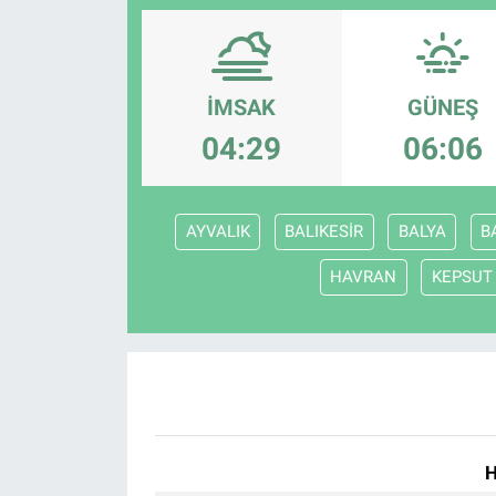
İMSAK
GÜNEŞ
04:29
06:06
AYVALIK
BALIKESİR
BALYA
B
HAVRAN
KEPSUT
H