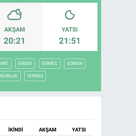
AKŞAM
YATSI
20:21
21:51
EMİT
ERDEK
GÖMEÇ
GÖNEN
USURLUK
İVRİNDİ
İKINDI
AKŞAM
YATSI