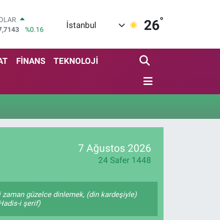
°
OLAR
26
İstanbul
7,7143
%0.16
URO
5,0317
%-0.02
TERLİN
AT
FİNANS
TEKNOLOJİ
4,2463
%0.07
RAM ALTIN
574.81
%1.44
İST100
3.887
%64
ITCOIN
4.360,53
%-0.76
7 Ağustos 2026
24 Safer 1448
 zaman güzelce dinlemek, (din kardeşiyle)
adis-i şerif)