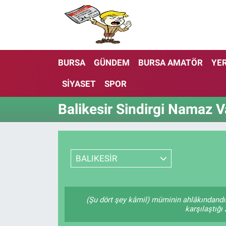
BURSA
GÜNDEM
BURSA AMATÖR
YER
SİYASET
SPOR
Balikesir Sindirgi Namaz Va
BALIKESİR
(Şu dört şey kâmil) müminin ahlâkındandı
karşılaştığı