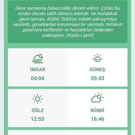
Gece namazına (teheccüde) devam ediniz. Çünkü bu,
sizden önceki sâlih zâtların âdetidir. Ve muhakkak
gece namazı, Allâhü Teâlâ'ya mânen yaklaşmaya
vesîledir, günahlardan korunmaya bir vâsıtadır, birtakım
günahlara keffârettir ve hastalıkları bedenden
uzaklaştırır. (Hadis-i şerif)
İMSAK
GÜNEŞ
04:04
05:43
ÖĞLE
İKINDI
12:55
16:46