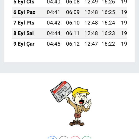
5 Eyl Cts
04:40
06:08
12:49
16:26
19:19
6 Eyl Paz
04:41
06:09
12:48
16:25
19:17
7 Eyl Pts
04:42
06:10
12:48
16:24
19:16
8 Eyl Sal
04:44
06:11
12:48
16:23
19:14
9 Eyl Çar
04:45
06:12
12:47
16:22
19:13