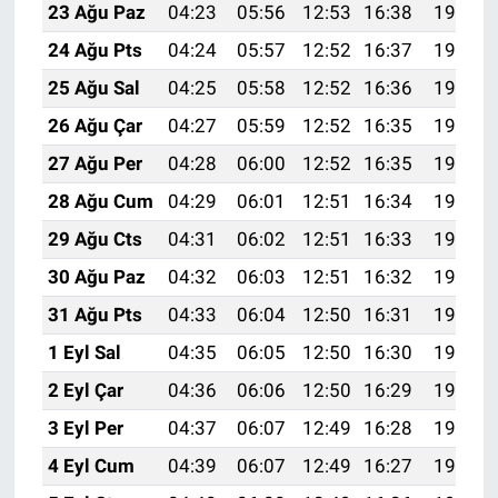
23 Ağu Paz
04:23
05:56
12:53
16:38
19:40
24 Ağu Pts
04:24
05:57
12:52
16:37
19:38
25 Ağu Sal
04:25
05:58
12:52
16:36
19:37
26 Ağu Çar
04:27
05:59
12:52
16:35
19:35
27 Ağu Per
04:28
06:00
12:52
16:35
19:34
28 Ağu Cum
04:29
06:01
12:51
16:34
19:32
29 Ağu Cts
04:31
06:02
12:51
16:33
19:30
30 Ağu Paz
04:32
06:03
12:51
16:32
19:29
31 Ağu Pts
04:33
06:04
12:50
16:31
19:27
1 Eyl Sal
04:35
06:05
12:50
16:30
19:26
2 Eyl Çar
04:36
06:06
12:50
16:29
19:24
3 Eyl Per
04:37
06:07
12:49
16:28
19:22
4 Eyl Cum
04:39
06:07
12:49
16:27
19:21