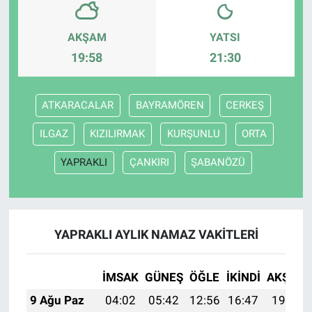
AKŞAM
YATSI
19:58
21:30
ATKARACALAR
BAYRAMÖREN
CERKEŞ
ILGAZ
KIZILIRMAK
KURŞUNLU
ORTA
YAPRAKLI
ÇANKIRI
ŞABANÖZÜ
YAPRAKLI AYLIK NAMAZ VAKITLERI
İMSAK
GÜNEŞ
ÖĞLE
İKINDI
AKŞAM
9 Ağu Paz
04:02
05:42
12:56
16:47
19:59