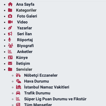
Ana Sayfa
Kategoriler
Foto Galeri
Video
Yazarlar
Seri İlan
Röportaj
Biyografi
Anketler
Künye
İletişim
Servisler
Nöbetçi Eczaneler
Hava Durumu
İstanbul Namaz Vakitleri
Trafik Durumu
Süper Lig Puan Durumu ve Fikstür
Tüm Manşetler