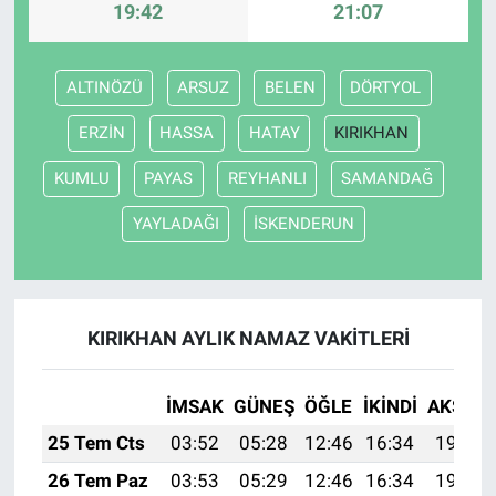
19:42
21:07
ALTINÖZÜ
ARSUZ
BELEN
DÖRTYOL
ERZİN
HASSA
HATAY
KIRIKHAN
KUMLU
PAYAS
REYHANLI
SAMANDAĞ
YAYLADAĞI
İSKENDERUN
KIRIKHAN AYLIK NAMAZ VAKITLERI
İMSAK
GÜNEŞ
ÖĞLE
İKINDI
AKŞAM
25 Tem Cts
03:52
05:28
12:46
16:34
19:54
26 Tem Paz
03:53
05:29
12:46
16:34
19:53