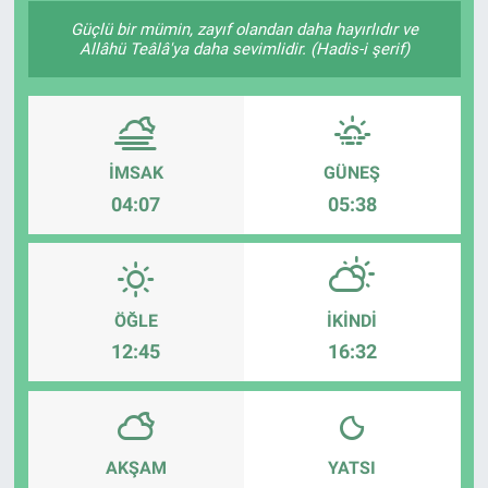
Güçlü bir mümin, zayıf olandan daha hayırlıdır ve
Allâhü Teâlâ'ya daha sevimlidir. (Hadis-i şerif)
İMSAK
GÜNEŞ
04:07
05:38
ÖĞLE
İKINDI
12:45
16:32
AKŞAM
YATSI