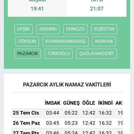
19:41
21:07
AFŞİN
ANDIRIN
EKİNÖZÜ
ELBİSTAN
GÖKSUN
KAHRAMANMARAŞ
NURHAK
PAZARCIK
TÜRKOĞLU
ÇAĞLAYANCERİT
PAZARCIK AYLIK NAMAZ VAKITLERI
İMSAK
GÜNEŞ
ÖĞLE
İKINDI
AKŞAM
25 Tem Cts
03:44
05:22
12:42
16:32
19:53
26 Tem Paz
03:45
05:23
12:42
16:32
19:52
27 Tem Pts
03:46
05:24
12:42
16:32
19:51