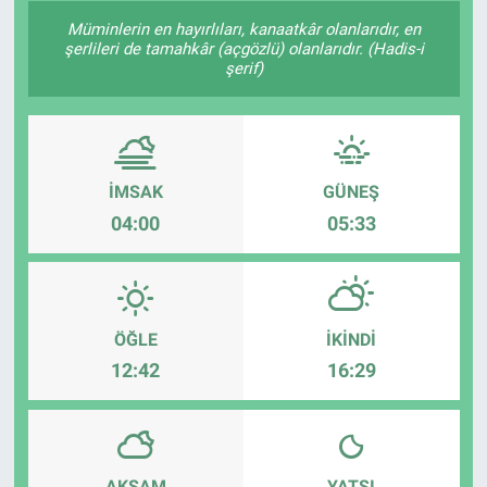
Müminlerin en hayırlıları, kanaatkâr olanlarıdır, en
şerlileri de tamahkâr (açgözlü) olanlarıdır. (Hadis-i
şerif)
İMSAK
GÜNEŞ
04:00
05:33
ÖĞLE
İKINDI
12:42
16:29
AKŞAM
YATSI