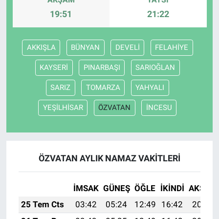
19:51
21:22
AKKIŞLA
BÜNYAN
DEVELİ
FELAHİYE
KAYSERİ
PINARBAŞI
SARIOĞLAN
SARIZ
TOMARZA
YAHYALI
YEŞİLHİSAR
ÖZVATAN
İNCESU
ÖZVATAN AYLIK NAMAZ VAKITLERI
İMSAK
GÜNEŞ
ÖĞLE
İKINDI
AKŞAM
25 Tem Cts
03:42
05:24
12:49
16:42
20:03