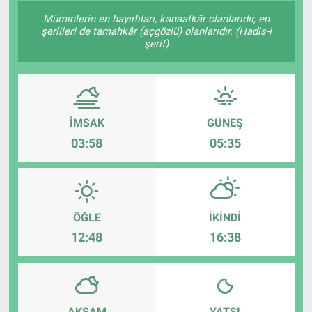
Müminlerin en hayırlıları, kanaatkâr olanlarıdır, en
şerlileri de tamahkâr (açgözlü) olanlarıdır. (Hadis-i
şerif)
İMSAK
GÜNEŞ
03:58
05:35
ÖĞLE
İKINDI
12:48
16:38
AKŞAM
YATSI