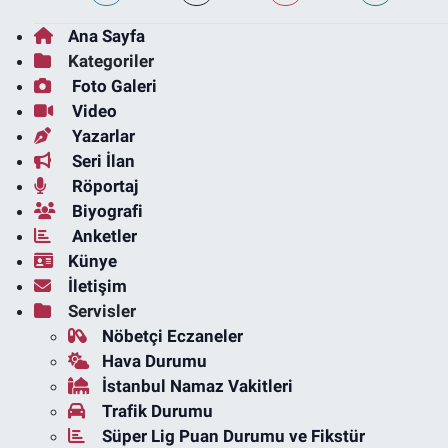
Ana Sayfa
Kategoriler
Foto Galeri
Video
Yazarlar
Seri İlan
Röportaj
Biyografi
Anketler
Künye
İletişim
Servisler
Nöbetçi Eczaneler
Hava Durumu
İstanbul Namaz Vakitleri
Trafik Durumu
Süper Lig Puan Durumu ve Fikstür