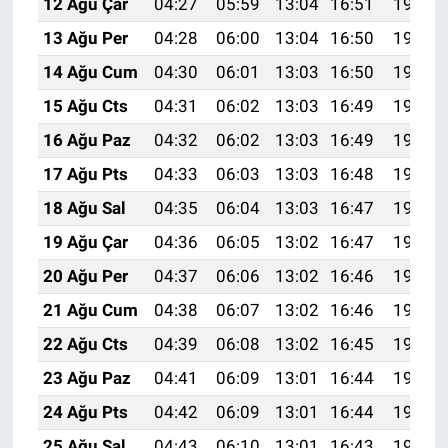
12 Ağu Çar
04:27
05:59
13:04
16:51
19:59
13 Ağu Per
04:28
06:00
13:04
16:50
19:57
14 Ağu Cum
04:30
06:01
13:03
16:50
19:56
15 Ağu Cts
04:31
06:02
13:03
16:49
19:55
16 Ağu Paz
04:32
06:02
13:03
16:49
19:54
17 Ağu Pts
04:33
06:03
13:03
16:48
19:52
18 Ağu Sal
04:35
06:04
13:03
16:47
19:51
19 Ağu Çar
04:36
06:05
13:02
16:47
19:50
20 Ağu Per
04:37
06:06
13:02
16:46
19:48
21 Ağu Cum
04:38
06:07
13:02
16:46
19:47
22 Ağu Cts
04:39
06:08
13:02
16:45
19:46
23 Ağu Paz
04:41
06:09
13:01
16:44
19:44
24 Ağu Pts
04:42
06:09
13:01
16:44
19:43
25 Ağu Sal
04:43
06:10
13:01
16:43
19:42