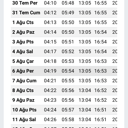
30 Tem Per
04:10
05:48
13:05
16:55
20:12
31 Tem Cum
04:12
05:49
13:05
16:55
20:12
1 Ağu Cts
04:13
05:50
13:05
16:55
20:11
2 Ağu Paz
04:14
05:50
13:05
16:54
20:10
3 Ağu Pts
04:15
05:51
13:05
16:54
20:09
4 Ağu Sal
04:17
05:52
13:05
16:54
20:08
5 Ağu Çar
04:18
05:53
13:05
16:53
20:07
6 Ağu Per
04:19
05:54
13:05
16:53
20:05
7 Ağu Cum
04:21
05:55
13:05
16:53
20:04
8 Ağu Cts
04:22
05:56
13:04
16:52
20:03
9 Ağu Paz
04:23
05:56
13:04
16:52
20:02
10 Ağu Pts
04:24
05:57
13:04
16:51
20:01
11 Ağu Sal
04:26
05:58
13:04
16:51
20:00