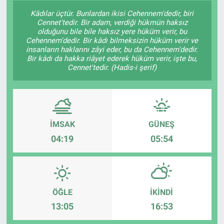
Kâdılar üçtür. Bunlardan ikisi Cehennem'dedir, biri
Cennet'tedir. Bir adam, verdiği hükmün haksız
olduğunu bile bile haksız yere hüküm verir, bu
Cehennem'dedir. Bir kâdı bilmeksizin hüküm verir ve
insanların haklarını zâyi eder, bu da Cehennem'dedir.
Bir kâdı da hakka riâyet ederek hüküm verir, işte bu,
Cennet'tedir. (Hadis-i şerif)
İMSAK
GÜNEŞ
04:19
05:54
ÖĞLE
İKINDI
13:05
16:53