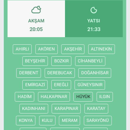
AKŞAM
YATSI
20:05
21:33
AHIRLI
AKÖREN
AKŞEHİR
ALTINEKİN
BEYŞEHİR
BOZKIR
CİHANBEYLİ
DERBENT
DEREBUCAK
DOĞANHİSAR
EMİRGAZİ
EREĞLİ
GÜNEYSINIR
HADİM
HALKAPINAR
HÜYÜK
ILGIN
KADINHANI
KARAPINAR
KARATAY
KONYA
KULU
MERAM
SARAYÖNÜ