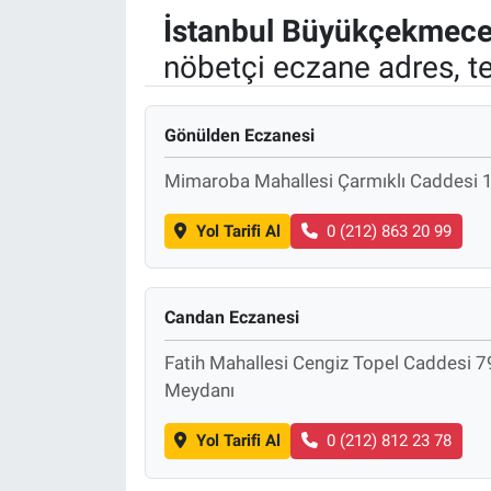
İstanbul
Büyükçekmec
nöbetçi eczane adres, t
Gönülden Eczanesi
Mimaroba Mahallesi Çarmıklı Caddesi 16
Yol Tarifi Al
0 (212) 863 20 99
Candan Eczanesi
Fatih Mahallesi Cengiz Topel Caddesi 
Meydanı
Yol Tarifi Al
0 (212) 812 23 78