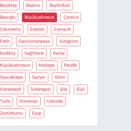
Beşiktaş
Beykoz
Beylikdüzü
Beyoğlu
Büyükçekmece
Çatalca
Çekmeköy
Esenler
Esenyurt
Fatih
Gaziosmanpaşa
Güngören
Kadiköy
Kağithane
Kartal
Küçükçekmece
Maltepe
Pendik
Sancaktepe
Sariyer
Silivri
Sultanbeyli
Sultangazi
Şile
Şişli
Tuzla
Ümraniye
Üsküdar
Zeytinburnu
Eyüp