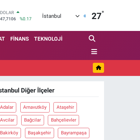
°
DOLAR
27
İstanbul
47,7106
%0.17
EURO
55,1652
%0.27
STERLİN
AT
FİNANS
TEKNOLOJİ
64,4046
%0.35
GRAM ALTIN
6648.99
%2.59
BİST100
13.773
%-19
BITCOIN
65.130,04
%1.2
stanbul Diğer İlçeler
Adalar
Arnavutköy
Ataşehir
Avcilar
Bağcilar
Bahçelievler
Bakirköy
Başakşehir
Bayrampaşa