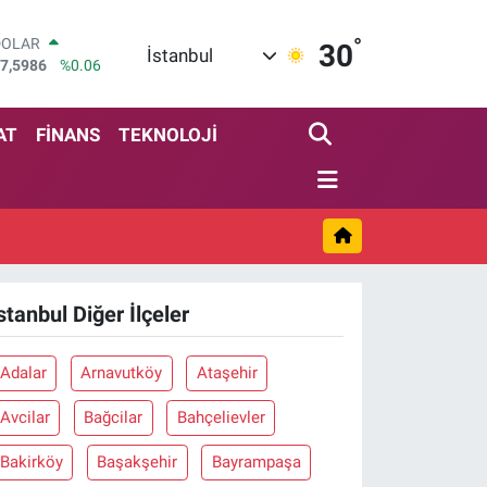
°
DOLAR
30
İstanbul
7,5986
%0.06
EURO
5,0700
%0.1
STERLİN
AT
FİNANS
TEKNOLOJİ
4,2438
%0.21
GRAM ALTIN
513.94
%0.32
BİST100
3.768
%48
BITCOIN
4.602,05
%0.69
stanbul Diğer İlçeler
Adalar
Arnavutköy
Ataşehir
Avcilar
Bağcilar
Bahçelievler
Bakirköy
Başakşehir
Bayrampaşa