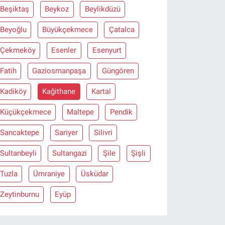
Beşiktaş
Beykoz
Beylikdüzü
Beyoğlu
Büyükçekmece
Çatalca
Çekmeköy
Esenler
Esenyurt
Fatih
Gaziosmanpaşa
Güngören
Kadiköy
Kağithane
Kartal
Küçükçekmece
Maltepe
Pendik
Sancaktepe
Sariyer
Silivri
Sultanbeyli
Sultangazi
Şile
Şişli
Tuzla
Ümraniye
Üsküdar
Zeytinburnu
Eyüp