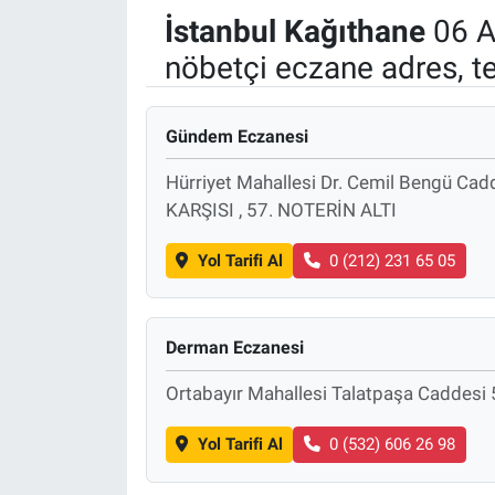
İstanbul
Kağıthane
06 A
nöbetçi eczane adres, t
Gündem Eczanesi
Hürriyet Mahallesi Dr. Cemil Bengü 
KARŞISI , 57. NOTERİN ALTI
Yol Tarifi Al
0 (212) 231 65 05
Derman Eczanesi
Ortabayır Mahallesi Talatpaşa Caddesi
Yol Tarifi Al
0 (532) 606 26 98