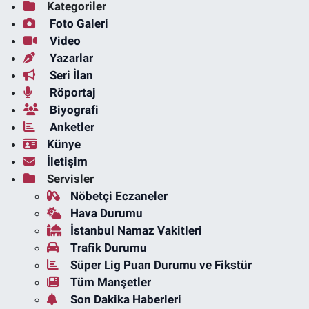
Kategoriler
Foto Galeri
Video
Yazarlar
Seri İlan
Röportaj
Biyografi
Anketler
Künye
İletişim
Servisler
Nöbetçi Eczaneler
Hava Durumu
İstanbul Namaz Vakitleri
Trafik Durumu
Süper Lig Puan Durumu ve Fikstür
Tüm Manşetler
Son Dakika Haberleri