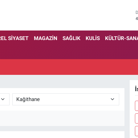
4
5
EL SİYASET
MAGAZİN
SAĞLIK
KULİS
KÜLTÜR-SAN
6
6
1
6
İ