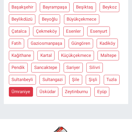
Başakşehir
Bayrampaşa
Beşiktaş
Beykoz
Beylikdüzü
Beyoğlu
Büyükçekmece
Çatalca
Çekmeköy
Esenler
Esenyurt
Fatih
Gaziosmanpaşa
Güngören
Kadiköy
Kağithane
Kartal
Küçükçekmece
Maltepe
Pendik
Sancaktepe
Sariyer
Silivri
Sultanbeyli
Sultangazi
Şile
Şişli
Tuzla
Ümraniye
Üsküdar
Zeytinburnu
Eyüp