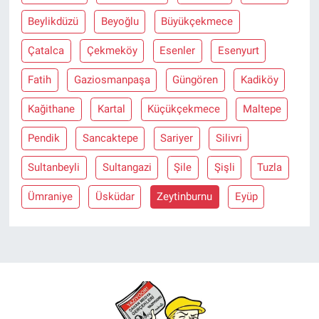
Beylikdüzü
Beyoğlu
Büyükçekmece
Çatalca
Çekmeköy
Esenler
Esenyurt
Fatih
Gaziosmanpaşa
Güngören
Kadiköy
Kağithane
Kartal
Küçükçekmece
Maltepe
Pendik
Sancaktepe
Sariyer
Silivri
Sultanbeyli
Sultangazi
Şile
Şişli
Tuzla
Ümraniye
Üsküdar
Zeytinburnu
Eyüp