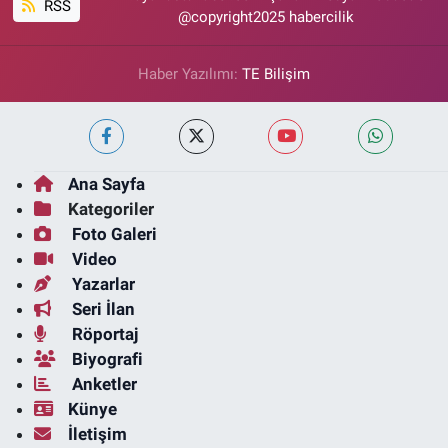
RSS
@copyright2025 habercilik
Haber Yazılımı:
TE Bilişim
Ana Sayfa
Kategoriler
Foto Galeri
Video
Yazarlar
Seri İlan
Röportaj
Biyografi
Anketler
Künye
İletişim