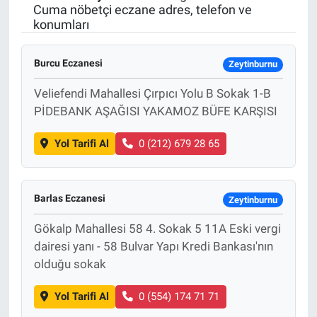
Cuma nöbetçi eczane adres, telefon ve
konumları
Burcu Eczanesi
Zeytinburnu
Veliefendi Mahallesi Çırpıcı Yolu B Sokak 1-B
PİDEBANK AŞAĞISI YAKAMOZ BÜFE KARŞISI
Yol Tarifi Al
0 (212) 679 28 65
Barlas Eczanesi
Zeytinburnu
Gökalp Mahallesi 58 4. Sokak 5 11A Eski vergi
dairesi yanı - 58 Bulvar Yapı Kredi Bankası'nın
olduğu sokak
Yol Tarifi Al
0 (554) 174 71 71