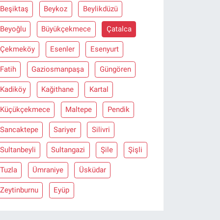
Beşiktaş
Beykoz
Beylikdüzü
Beyoğlu
Büyükçekmece
Çatalca
Çekmeköy
Esenler
Esenyurt
Fatih
Gaziosmanpaşa
Güngören
Kadiköy
Kağithane
Kartal
Küçükçekmece
Maltepe
Pendik
Sancaktepe
Sariyer
Silivri
Sultanbeyli
Sultangazi
Şile
Şişli
Tuzla
Ümraniye
Üsküdar
Zeytinburnu
Eyüp