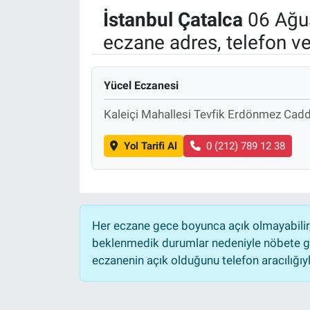
İstanbul
Çatalca
06 Ağu
eczane adres, telefon v
Yücel Eczanesi
Kaleiçi Mahallesi Tevfik Erdönmez Caddes
Yol Tarifi Al
0 (212) 789 12 38
Her eczane gece boyunca açık olmayabilir, 
beklenmedik durumlar nedeniyle nöbete ge
eczanenin açık olduğunu telefon aracılığıyla 