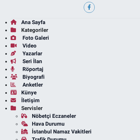
Ana Sayfa
Kategoriler
Foto Galeri
Video
Yazarlar
Seri İlan
Röportaj
Biyografi
Anketler
Künye
İletişim
Servisler
Nöbetçi Eczaneler
Hava Durumu
İstanbul Namaz Vakitleri
Trafik Durumu