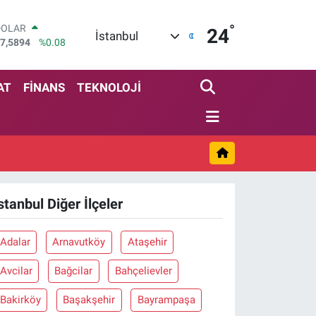
°
DOLAR
24
İstanbul
7,5894
%0.08
EURO
5,0398
%-0.02
STERLİN
AT
FİNANS
TEKNOLOJİ
4,1581
%0.16
GRAM ALTIN
527.85
%0.54
BİST100
3.703
%11
BITCOIN
4.927,78
%1.32
stanbul Diğer İlçeler
Adalar
Arnavutköy
Ataşehir
Avcilar
Bağcilar
Bahçelievler
Bakirköy
Başakşehir
Bayrampaşa