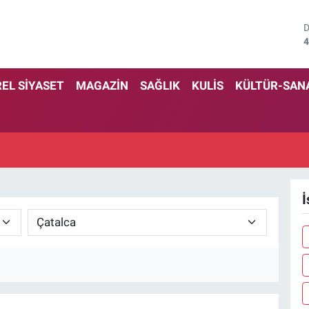
4
5
EL SİYASET
MAGAZİN
SAĞLIK
KULİS
KÜLTÜR-SAN
6
6
1
6
İ