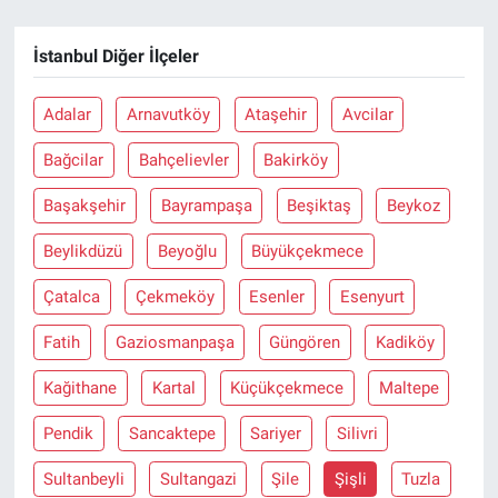
İstanbul Diğer İlçeler
Adalar
Arnavutköy
Ataşehir
Avcilar
Bağcilar
Bahçelievler
Bakirköy
Başakşehir
Bayrampaşa
Beşiktaş
Beykoz
Beylikdüzü
Beyoğlu
Büyükçekmece
Çatalca
Çekmeköy
Esenler
Esenyurt
Fatih
Gaziosmanpaşa
Güngören
Kadiköy
Kağithane
Kartal
Küçükçekmece
Maltepe
Pendik
Sancaktepe
Sariyer
Silivri
Sultanbeyli
Sultangazi
Şile
Şişli
Tuzla